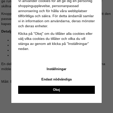
Vi använder cookies för att ge dig en personlig
ge rummet ett lyft med små medel – en liten detalj som gör stor
shoppingupplevelse, personanpassad
skillnad.
annonsering och för hålla våra webbplatser
Knoppen levereras med en M4-skruv på ca 3,5 cm, vilket gör att den
tillförlitliga och säkra. För detta ändamål samlar
passar de flesta luckor och lådor. Vid behov kan skruven enkelt
vi in information om användarna, deras mönster
kapas för att få perfekt passform.
och deras enheter.
Detaljer:
Klicka på "Okej" om du tillåter alla cookies eller
välj vilka cookies du tillåter och vilka du vill
Material: Porslin/keramik
stänga av genom att klicka på "Inställningar"
Färg: Vit med antikfärgade metalldetaljer
nedan.
Skruv: M4, ca 3,5 cm lång
Passar till skåpluckor, byråer, garderober och lådor
En dekorativ och funktionell inredningsdetalj som snabbt ger dina
möbler ett nytt uttryck.
Inställningar
Endast nödvändiga
Mått: Bredd: 3,8cm Djup: 3,8cm Skruvlängd: ca 3,5cm (M4)
Okej