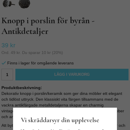
Knopp i porslin för byrån -
Antikdetaljer
39 kr
Ord.
49 kr
. Du sparar
10 kr
(
20
%)
Finns i lager för omgående leverans
LÄGG I VARUKORG
Produktbeskrivning:
Dekorativ knopp i porslin/keramik som ger dina möbler ett elegant
och tidlöst uttryck. Den klassiskt vita färgen tillsammans med de
vackra antikfärgade metalldetaljerna skapar en charmig
vintagekänsla som passar lika fint på byråer, köksskåp, garderober
och andra möbler i hemmet.
Vi skräddarsyr din upplevelse
Att byta knoppar är ett enkelt och prisvärt sätt att förnya möbler och