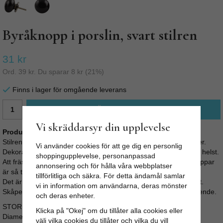
Byråknopp i porslin, svart stilren
31 kr
Ord.
39 kr
. Du sparar
8 kr
(
21
%)
Finns i lager för omgående leverans
LÄGG I VARUKORG
Vi skräddarsyr din upplevelse
Produktbeskrivning:
Stilren svart byråknopp i porslin med silverfärgade metalldetaljer.
Vi använder cookies för att ge dig en personlig
Dekorativ till både byrån, köksinredningen eller vilket skåp som helst.
shoppingupplevelse, personanpassad
Att fräsha upp sin byrå, köksluckor eller garderob med nya knoppar
annonsering och för hålla våra webbplatser
är så tacksamt.
tillförlitliga och säkra. För detta ändamål samlar
Det är enkelt, går fort, är billigt och ger oftast ett snyggt resultat.
vi in information om användarna, deras mönster
Skåpet eller byrån får en personlig prägel och ett helt nytt utseende.
och deras enheter.
STORLEK:
Klicka på "Okej" om du tillåter alla cookies eller
Diameter: 4cm
välj vilka cookies du tillåter och vilka du vill