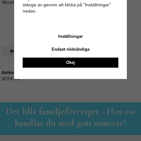
Skruvlängd ca 3,5cm (M4)
stänga av genom att klicka på "Inställningar"
nedan.
Inställningar
Endast nödvändiga
Spara som favorit
Okej
Artikelnummer:
SCFK-24
Det lilla familjeföretaget - Hos oss
handlar du med gott samvete!