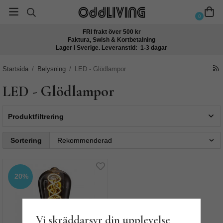
0
FRI frakt över 500 kr
Faktura, Swish & Kortbetalning
Lager i Sverige. Leveranstid: 1-3 dagar
Startsida
/
Belysning
/
LED - Glödlampor
LED - Glödlampor
Produktfiltrering
Sortering
20%
Vi skräddarsyr din upplevelse