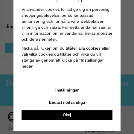
Vi använder cookies för att ge dig en personlig
shoppingupplevelse, personanpassad
LED lampa -
annonsering och för hålla våra webbplatser
dimmerkompatibel - 14cm
tillförlitliga och säkra. För detta ändamål samlar
vi in information om användarna, deras mönster
159 kr
199 kr
och deras enheter.
KÖP NU
Klicka på "Okej" om du tillåter alla cookies eller
välj vilka cookies du tillåter och vilka du vill
stänga av genom att klicka på "Inställningar"
nedan.
Det lilla familjeföretaget - Hos oss
Inställningar
handlar du med gott samvete!
Endast nödvändiga
Villkor
Okej
Kontakta oss
Tel. 018 - 800 81 02
Mina favoriter