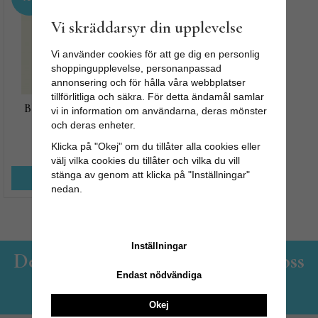
Vi skräddarsyr din upplevelse
Vi använder cookies för att ge dig en personlig
shoppingupplevelse, personanpassad
annonsering och för hålla våra webbplatser
tillförlitliga och säkra. För detta ändamål samlar
Blommig sjal, Foulard
vi in information om användarna, deras mönster
Marisol
och deras enheter.
Klicka på "Okej" om du tillåter alla cookies eller
305 kr
509 kr
välj vilka cookies du tillåter och vilka du vill
stänga av genom att klicka på "Inställningar"
KÖP NU
nedan.
Inställningar
Det lilla familjeföretaget - Hos oss
Endast nödvändiga
handlar du med gott samvete!
Okej