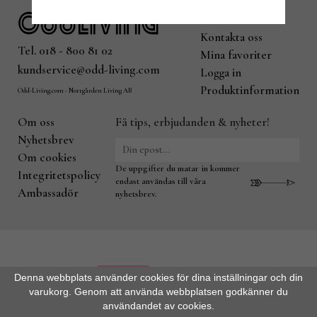
Villkor
Kontakta oss
Tel. 018 - 800 81 02
Mina favoriter
kundservice@odd-living.com
Logga in
Produktinformation
Odd-Living.com - Norrgården Living AB
Om oss
Få tips, erbjudanden & nyheter!
Nyhetsbrev
Om cookies
De uppgifter du matar in kommer
Integritetspolicy
endast användas till våra
Ambassadör
nyhetsbrev.
Denna webbplats använder cookies för dina inställningar och din
varukorg. Genom att använda webbplatsen godkänner du
användandet av cookies.