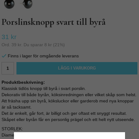
Porslinsknopp svart till byrå
31 kr
Ord.
39 kr
. Du sparar
8 kr
(
21
%)
Finns i lager för omgående leverans
LÄGG I VARUKORG
Produktbeskrivning:
Klassisk tidlös knopp till byrå i svart porslin.
Dekorativ till både byrån, köksinredningen eller vilket skåp som helst.
Att fräsha upp sin byrå, köksluckor eller garderob med nya knoppar
är så tacksamt.
Det är enkelt, går fort, är billigt och ger oftast ett snyggt resultat.
Skåpet eller byrån får en personlig prägel och ett helt nytt utseende.
STORLEK:
Diameter: 4,7cm