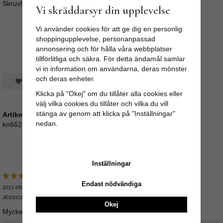
Skruvlängd ca 4cm (M4)
Vi skräddarsyr din upplevelse
Vi använder cookies för att ge dig en personlig
shoppingupplevelse, personanpassad
annonsering och för hålla våra webbplatser
tillförlitliga och säkra. För detta ändamål samlar
vi in information om användarna, deras mönster
och deras enheter.
Spara som favorit
Klicka på "Okej" om du tillåter alla cookies eller
välj vilka cookies du tillåter och vilka du vill
stänga av genom att klicka på "Inställningar"
Artikelnummer:
nedan.
kn662
Medelbetyg
5
/5 baserat på
2
st röster.
Inställningar
Endast nödvändiga
2021-08-17
JESSICA
Okej
Mycket fina, genuina!