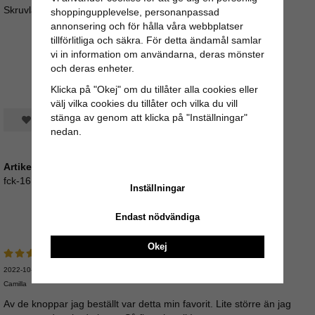
Skruvlängd ca 3,5cm (M4)
shoppingupplevelse, personanpassad
annonsering och för hålla våra webbplatser
tillförlitliga och säkra. För detta ändamål samlar
vi in information om användarna, deras mönster
och deras enheter.
Klicka på "Okej" om du tillåter alla cookies eller
välj vilka cookies du tillåter och vilka du vill
stänga av genom att klicka på "Inställningar"
Spara som favorit
nedan.
Artikelnummer:
fck-16
Inställningar
Medelbetyg
5
/5 baserat på
2
st röster.
Endast nödvändiga
Okej
2022-10-04
Camilla
Av de knoppar jag beställt var detta min favorit. Lite större än jag