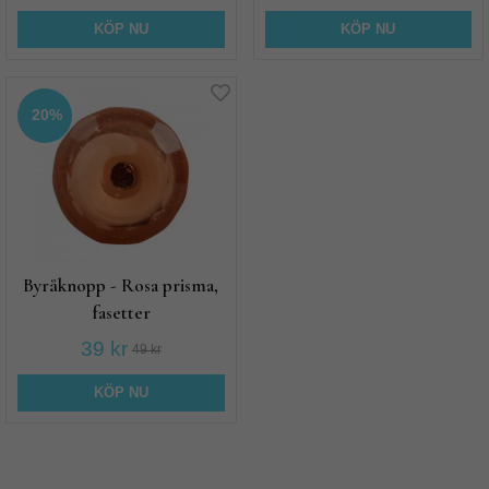
KÖP NU
KÖP NU
20%
Byråknopp - Rosa prisma,
fasetter
39 kr
49 kr
KÖP NU