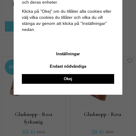
och deras enheter.
Förändra utseendet!
Klicka på "Okej" om du tillåter alla cookies eller
15 kr
19 kr
välj vilka cookies du tillåter och vilka du vill
stänga av genom att klicka på "Inställningar"
KÖP NU
nedan.
Andra köpte även
Inställningar
Endast nödvändiga
20%
20%
Okej
Glasknopp - Rosa
Glasknopp - Rosa
fyrkantig
55 kr
39 kr
69 kr
49 kr