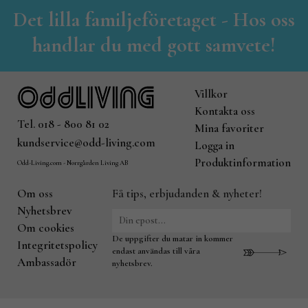
Det lilla familjeföretaget - Hos oss
handlar du med gott samvete!
Villkor
Kontakta oss
Tel. 018 - 800 81 02
Mina favoriter
kundservice@odd-living.com
Logga in
Produktinformation
Odd-Living.com - Norrgården Living AB
Om oss
Få tips, erbjudanden & nyheter!
Nyhetsbrev
Om cookies
De uppgifter du matar in kommer
Integritetspolicy
endast användas till våra
Ambassadör
nyhetsbrev.