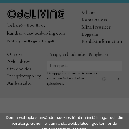
Villkor
Kontakta oss
Tel. 018 - 800 81 02
Mina favoriter
kundservice@odd-living.com
Logga in
Produktinformation
Odd-Living.com - Norrgården Living AB
Om oss
Få tips, erbjudanden & nyheter!
Nyhetsbrev
Om cookies
De uppgifter du matar in kommer
Integritetspolicy
endast användas till våra
Ambassadör
nyhetsbrev.
Denna webbplats använder cookies för dina inställningar och din
varukorg. Genom att använda webbplatsen godkänner du