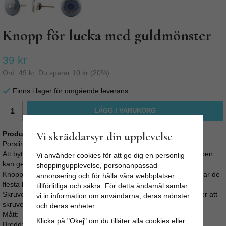
Knopp för lucka med guldmönster
39 kr
Ord.
49 kr
. Du sparar
10 kr
(
20
%)
Finns i lager för omgående leverans
LÄGG I VARUKORG
Produktbeskrivning:
Vi skräddarsyr din upplevelse
Porslinsknopp blå med dekorativt guldmönster.
Att byta knopp på byrån, skåpluckorna i köket eller på garderoben
Vi använder cookies för att ge dig en personlig
kan ge ett tacksamt lyft till en rimlig peng.
shoppingupplevelse, personanpassad
Knoppens skruv är M4 och ca 4cm lång, vilket gör att den passar de
annonsering och för hålla våra webbplatser
flesta lucktjocklekar.
tillförlitliga och säkra. För detta ändamål samlar
Skruven är enkel att kapa med bågfil eller liknande om du tycker att
vi in information om användarna, deras mönster
skruven sticker för långt ut i bakkant av luckan eller lådan.
och deras enheter.
Mått:
Klicka på "Okej" om du tillåter alla cookies eller
Bredd: 4.5cm