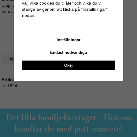
välj vilka cookies du tillåter och vilka du vill
Djup: 3.5cm
stänga av genom att klicka på "Inställningar"
Skruvlängd: ca 4cm (M4)
nedan.
Inställningar
Endast nödvändiga
Spara som favorit
Okej
Artikelnummer:
ck-1624
Det lilla familjeföretaget - Hos oss
handlar du med gott samvete!