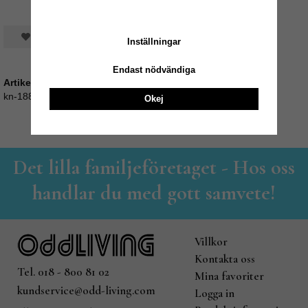
Spara som favorit
Inställningar
Endast nödvändiga
Artikelnummer:
kn-188
Okej
Det lilla familjeföretaget - Hos oss
handlar du med gott samvete!
Villkor
Kontakta oss
Tel. 018 - 800 81 02
Mina favoriter
kundservice@odd-living.com
Logga in