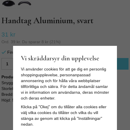
Handtag Aluminium, svart
31 kr
Ord.
39 kr
. Du sparar
8 kr
(
21
%)
Finns i lager för omgående leverans
Vi skräddarsyr din upplevelse
LÄGG I VARUKORG
Vi använder cookies för att ge dig en personlig
shoppingupplevelse, personanpassad
Produktbeskrivning:
annonsering och för hålla våra webbplatser
Snyggt skålhandtag i svartlackad aluminium.
tillförlitliga och säkra. För detta ändamål samlar
Storlek:
vi in information om användarna, deras mönster
Bredd: 8 cm
och deras enheter.
Höjd: 5 cm
Klicka på "Okej" om du tillåter alla cookies eller
välj vilka cookies du tillåter och vilka du vill
stänga av genom att klicka på "Inställningar"
nedan.