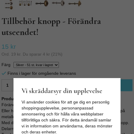
Tillbehör knopp - Förändra
utseendet!
15 kr
Ord.
19 kr
. Du sparar
4 kr
(
21
%)
Färg
Finns i lager för omgående leverans
LÄGG I VARUKORG
Vi skräddarsyr din upplevelse
Produktbeskrivning:
Vi använder cookies för att ge dig en personlig
Förändra utseendet på knoppen du redan har.
shoppingupplevelse, personanpassad
Eller har du hittat en knopp hos oss, men vill ha en annan färg på
annonsering och för hålla våra webbplatser
metalldelarna.
tillförlitliga och säkra. För detta ändamål samlar
Med detta tillbehör, så kan du enkelt ändra utseendet på din knopp.
vi in information om användarna, deras mönster
Delarna finns att köpa i silver, mässing/guld och i antikbrun.
och deras enheter.