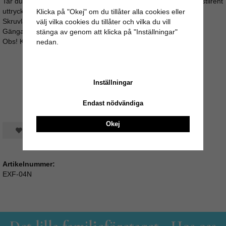
Tar du bort den räfflade brickan i front, så får knoppen ett mer stilrent
uttryck med bara en liten "prick"
Klicka på "Okej" om du tillåter alla cookies eller
Skruvlängd: ca 6,4cm
välj vilka cookies du tillåter och vilka du vill
Gänga: M4 (4mm i diameter)
stänga av genom att klicka på "Inställningar"
Obs! Knopp ingår ej!
nedan.
Inställningar
Endast nödvändiga
Okej
Spara som favorit
Artikelnummer:
EXF-04N