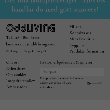
Det lilla familjeföretaget - Hos oss
handlar du med gott samvete!
Villkor
Kontakta oss
Tel. 018 - 800 81 02
Mina favoriter
kundservice@odd-living.com
Logga in
Produktinformation
Odd-Living.com - Norrgården Living AB
Om oss
Få tips, erbjudanden & nyheter!
Nyhetsbrev
Om cookies
De uppgifter du matar in kommer
Integritetspolicy
endast användas till våra
Ambassadör
nyhetsbrev.