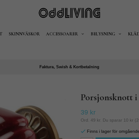
T
SKINNVÄSKOR
ACCESSOARER
BELYSNING
KLÄ
Faktura, Swish & Kortbetalning
Porsjonsknott i 
39 kr
Ord.
49 kr
. Du sparar
10 kr
(
2
Finns i lager för omgåend