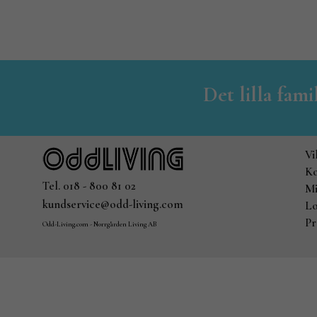
Det lilla fam
Vi
Ko
Tel. 018 - 800 81 02
Mi
kundservice@odd-living.com
Lo
Pr
Odd-Living.com - Norrgården Living AB