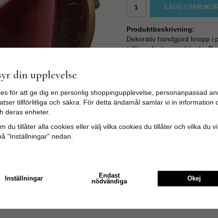
LÄGG I VARUKO
Produktbeskrivning:
Dekorativ handgjord knopp i p
tidlös och charmig känsla. D
metallen gör knoppen till en f
hemmet.
yr din upplevelse
Att byta knoppar är ett enkelt 
es för att ge dig en personlig shoppingupplevelse, personanpassad an
till en liten kostnad men med s
tser tillförlitliga och säkra. För detta ändamål samlar vi in informatio
Knoppen har en M4-skruv som 
h deras enheter.
Skruven kan enkelt kapas vid 
 du tillåter alla cookies eller välj vilka cookies du tillåter och vilka du v
Mått:
på "Inställningar" nedan.
Bredd: 5 cm
Djup: 4 cm
Skruvlängd: ca 3 cm (
Endast
Inställningar
Okej
nödvändiga