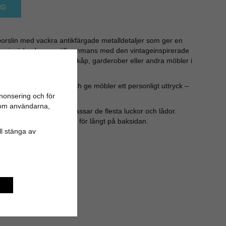
RG
orslin med vackra antikfärgade metalldetaljer som ger en
en vinröda glasyren tillsammans med den vintageinspirerade
in detalj på byråer, köksskåp, garderober eller andra möbler i
sätt att förnya ett rum och ge möbler ett personligt uttryck –
nonsering och för
tor effekt.
n om användarna,
är ca 3 cm lång och passar de flesta luckor och lådor.
behov om den sticker ut för långt på baksidan.
ill stänga av
M4)