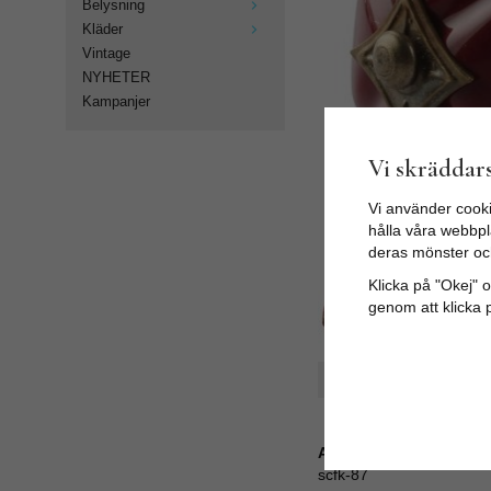
Belysning
Kläder
Vintage
NYHETER
Kampanjer
Vi skräddars
Vi använder cooki
hålla våra webbpla
deras mönster oc
Klicka på "Okej" om
genom att klicka 
Spara som favorit
Artikelnummer:
scfk-87