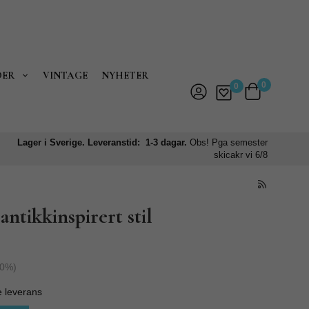
DER
VINTAGE
NYHETER
0
0
Lager i Sverige. Leveranstid: 1-3 dagar.
Obs! Pga semester
skicakr vi 6/8
antikkinspirert stil
0
%)
e leverans