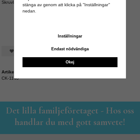
Skruvlängd ca 3,5cm (M4)
stänga av genom att klicka på "Inställningar"
nedan.
Inställningar
Endast nödvändiga
Spara som favorit
Okej
Artikelnummer:
CK-1140
Det lilla familjeföretaget - Hos oss
handlar du med gott samvete!