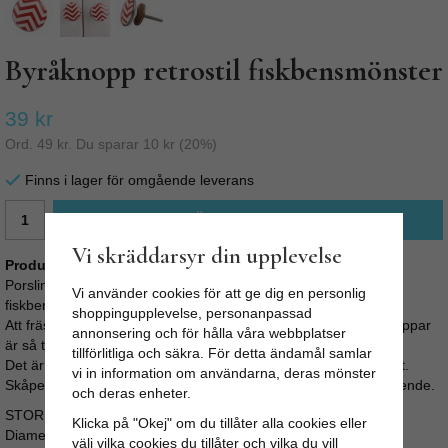
Byråknopp retrostil fiskbensmönster
39 kr
Ord.
49 kr
. Du sparar
10 kr
(
20
%)
Finns i lager för omgående leverans
LÄGG I VARUKORG
Vi skräddarsyr din upplevelse
Produktbeskrivning:
Porslinsknopp - Vacker vit knopp i porslin med rött grafiskt
Vi använder cookies för att ge dig en personlig
fiskbensmönster med antikfärgade metalldetaljer.
shoppingupplevelse, personanpassad
Att fräsha upp sin byrå, köksluckor eller garderob med nya knoppar
annonsering och för hålla våra webbplatser
är så tacksamt.
tillförlitliga och säkra. För detta ändamål samlar
Det är enkelt, går fort, är billigt och ger oftast ett snyggt resultat.
vi in information om användarna, deras mönster
Skåpet eller byrån får en personlig prägel och ett helt nytt utseende.
och deras enheter.
STORLEK:
Klicka på "Okej" om du tillåter alla cookies eller
Diameter: 3,8cm
välj vilka cookies du tillåter och vilka du vill