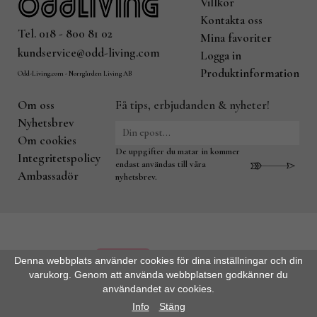
Villkor
Kontakta oss
Tel. 018 - 800 81 02
Mina favoriter
kundservice@odd-living.com
Logga in
Produktinformation
Odd-Living.com - Norrgården Living AB
Om oss
Få tips, erbjudanden & nyheter!
Nyhetsbrev
Om cookies
De uppgifter du matar in kommer
Integritetspolicy
endast användas till våra
Ambassadör
nyhetsbrev.
Denna webbplats använder cookies för dina inställningar och din
varukorg. Genom att använda webbplatsen godkänner du
användandet av cookies.
Drift & produktion:
Wikinggruppen
Info
Stäng