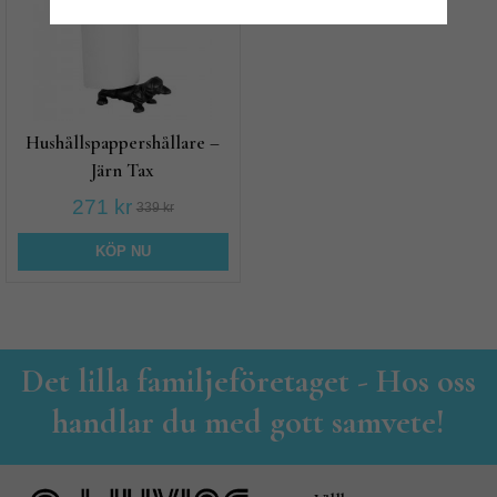
Hushållspappershållare –
Järn Tax
271 kr
339 kr
KÖP NU
Det lilla familjeföretaget - Hos oss
handlar du med gott samvete!