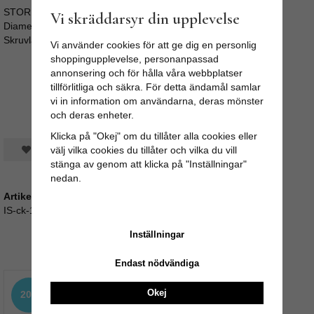
STORLEK:
Vi skräddarsyr din upplevelse
Diameter: 3cm / Längd: ca 4cm
Skruvlängd ca 3,5cm (M4)
Vi använder cookies för att ge dig en personlig
shoppingupplevelse, personanpassad
annonsering och för hålla våra webbplatser
tillförlitliga och säkra. För detta ändamål samlar
vi in information om användarna, deras mönster
och deras enheter.
Klicka på "Okej" om du tillåter alla cookies eller
Spara som favorit
välj vilka cookies du tillåter och vilka du vill
stänga av genom att klicka på "Inställningar"
nedan.
Artikelnummer:
IS-ck-1626
Inställningar
Andra köpte även
Endast nödvändiga
Okej
20%