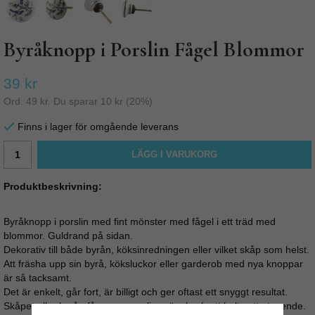
Byråknopp i Porslin Fågel Blommor
39 kr
Ord.
49 kr
. Du sparar
10 kr
(
20
%)
Finns i lager för omgående leverans
LÄGG I VARUKORG
Produktbeskrivning:
Byråknopp i porslin med fint mönster med fågel i ett träd med
blommor. Guldrand på sidan.
Dekorativ till både byrån, köksinredningen eller vilket skåp som helst.
Att fräsha upp sin byrå, köksluckor eller garderob med nya knoppar
är så tacksamt.
Det är enkelt, går fort, är billigt och ger oftast ett snyggt resultat.
Skåpet eller byrån får en personlig prägel och ett helt nytt utseende.