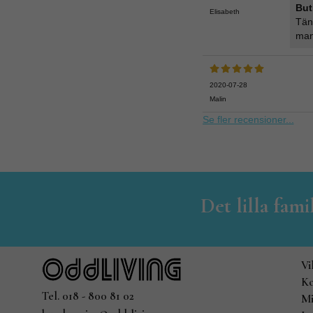
But
Elisabeth
Tän
man
2020-07-28
Malin
Se fler recensioner...
Det lilla fam
Vi
Ko
Tel. 018 - 800 81 02
Mi