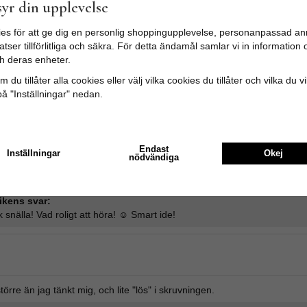
yr din upplevelse
es för att ge dig en personlig shoppingupplevelse, personanpassad an
tser tillförlitliga och säkra. För detta ändamål samlar vi in informatio
Medelbetyg
5
/5 baserat på
7
st röst
h deras enheter.
 du tillåter alla cookies eller välj vilka cookies du tillåter och vilka du v
eställde den här knoppen men den var tyvärr slut i lager. Fick ett tre
på "Inställningar" nedan.
igt bemötande.
ikens svar:
 snälla!
Endast
Inställningar
Okej
nödvändiga
och blev toppen på våra stora badrumsskåp
ikens svar:
 snälla! Vad roligt att höra! ☺️ Smart ide!
större än jag tänkt mig, och lite "lös" i skruvningen.