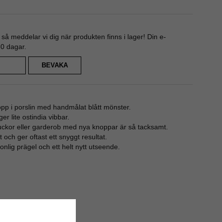
å meddelar vi dig när produkten finns i lager! Din e-
80 dagar.
BEVAKA
opp i porslin med handmålat blått mönster.
er lite ostindia vibbar.
luckor eller garderob med nya knoppar är så tacksamt.
gt och ger oftast ett snyggt resultat.
onlig prägel och ett helt nytt utseende.