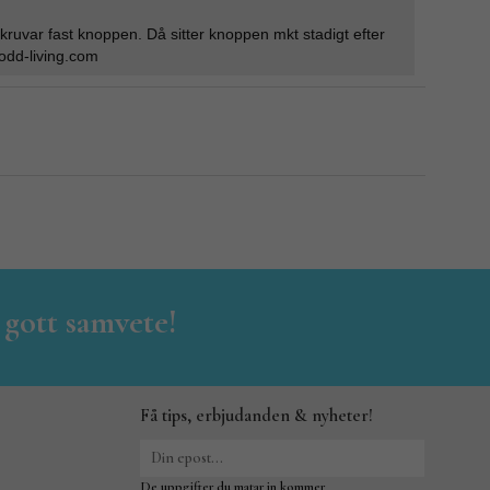
ruvar fast knoppen. Då sitter knoppen mkt stadigt efter
dd-living.com
 gott samvete!
Få tips, erbjudanden & nyheter!
De uppgifter du matar in kommer