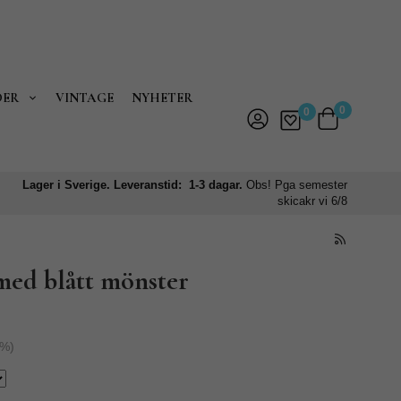
DER
VINTAGE
NYHETER
0
0
Lager i Sverige. Leveranstid: 1-3 dagar.
Obs! Pga semester
skicakr vi 6/8
med blått mönster
%)