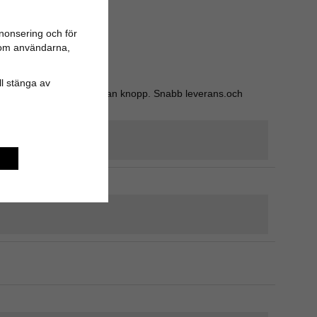
nonsering och för
n om användarna,
er.
ill stänga av
vligt mail och valde en annan knopp. Snabb leverans.och