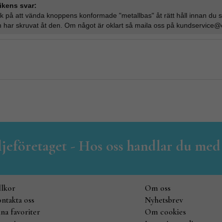
ikens svar:
k på att vända knoppens konformade "metallbas" åt rätt håll innan du sk
 har skruvat åt den. Om något är oklart så maila oss på
kundservice@o
iljeföretaget - Hos oss handlar du med
llkor
Om oss
ntakta oss
Nyhetsbrev
na favoriter
Om cookies