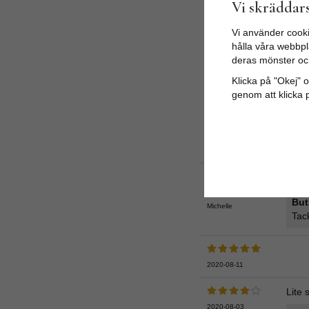
Vi skräddars
Vi använder cooki
hålla våra webbpla
deras mönster oc
Klicka på "Okej" om
Jag b
genom att klicka 
trevl
2025-08-28
Thérese
But
Tack
Fin 
2025-06-26
But
Michelle
Tack
2020-08-11
Lite 
2020-08-03