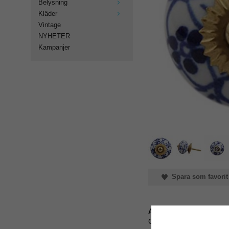
Belysning
Kläder
Vintage
NYHETER
Kampanjer
Spara som favorit
Artikelnummer:
CK-522-massing