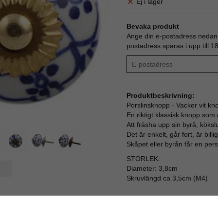
Ej i lager
Bevaka produkt
Ange din e-postadress nedan s
postadress sparas i upp till 1
Produktbeskrivning:
Porslinsknopp - Vacker vit kn
En riktigt klassisk knopp som g
Att fräsha upp sin byrå, köks
Det är enkelt, går fort, är billi
Skåpet eller byrån får en pers
STORLEK:
Diameter: 3,8cm
Skruvlängd ca 3,5cm (M4)