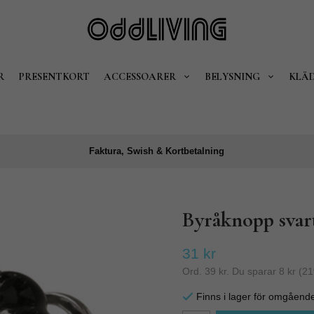
R
PRESENTKORT
ACCESSOARER
BELYSNING
KLÄ
Faktura, Swish & Kortbetalning
Byråknopp svart
31 kr
Ord.
39 kr
. Du sparar
8 kr
(
21
Finns i lager för omgåend