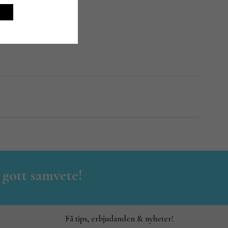
er.
 gott samvete!
Få tips, erbjudanden & nyheter!