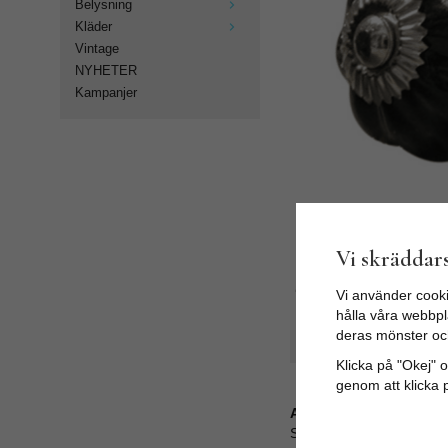
Belysning
Kläder
Vintage
NYHETER
Kampanjer
Vi skräddars
Vi använder cooki
hålla våra webbpla
deras mönster oc
Spara som favorit
Klicka på "Okej" om
genom att klicka 
Artikelnummer:
SCMK-71