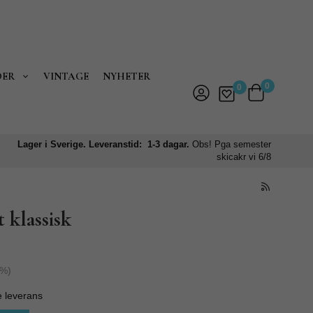
DER
VINTAGE
NYHETER
0
0
Lager i Sverige. Leveranstid: 1-3 dagar.
Obs! Pga semester
skicakr vi 6/8
 klassisk
%)
e leverans