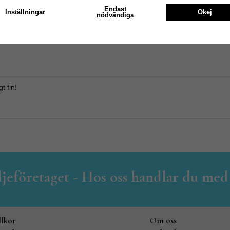
Endast
Inställningar
Okej
nödvändiga
Medelbetyg
5
/5 baserat på
2
st röst
t fin!
iljeföretaget - Hos oss handlar du med
llkor
Om oss