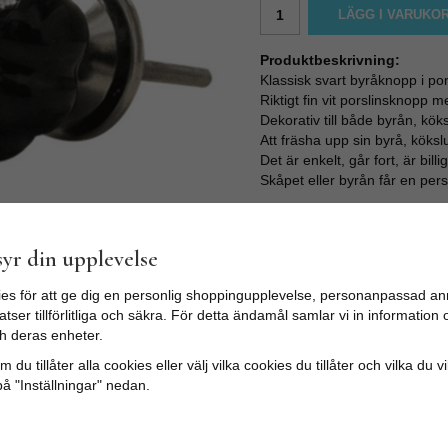
LÄGG I VARUKO
Produktbeskrivning:
Klassisk svart byråknopp i por
Riktigt fin vit porslinsknopp 
Dekorativ till både byrån, kök
Att fräsha upp sin byrå, köks
Det är enkelt, går fort, är billi
Skåpet eller byrån får en pers
STORLEK:
Diameter: 3,8cm
Skruvlängd ca 3,5cm (M4)
yr din upplevelse
es för att ge dig en personlig shoppingupplevelse, personanpassad an
tser tillförlitliga och säkra. För detta ändamål samlar vi in informatio
h deras enheter.
 du tillåter alla cookies eller välj vilka cookies du tillåter och vilka du v
på "Inställningar" nedan.