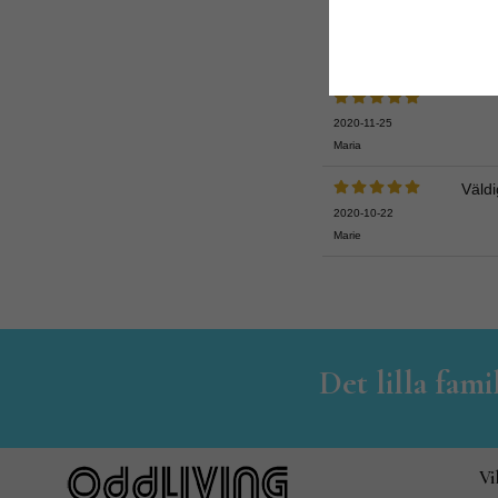
2020-11-25
Maria
Väldig
2020-10-22
Marie
Det lilla fam
Vi