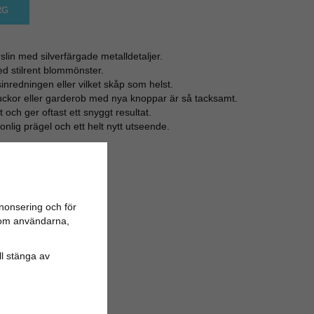
RG
slin med silverfärgade metalldetaljer.
med stilrent blommönster.
sinredningen eller vilket skåp som helst.
luckor eller garderob med nya knoppar är så tacksamt.
gt och ger oftast ett snyggt resultat.
onlig prägel och ett helt nytt utseende.
nonsering och för
n om användarna,
ill stänga av