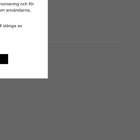
nonsering och för
n om användarna,
ill stänga av