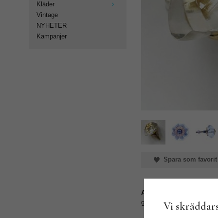
Kläder
Vintage
NYHETER
Kampanjer
Spara som favorit
Artikelnummer:
gfk-12G
Vi skräddars