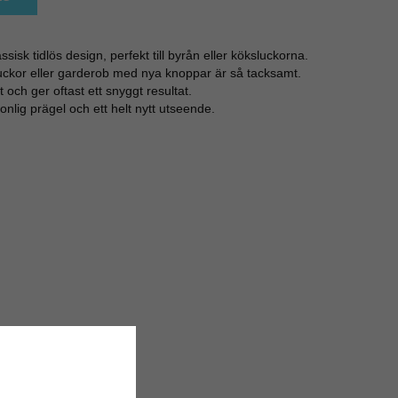
sisk tidlös design, perfekt till byrån eller köksluckorna.
luckor eller garderob med nya knoppar är så tacksamt.
gt och ger oftast ett snyggt resultat.
onlig prägel och ett helt nytt utseende.