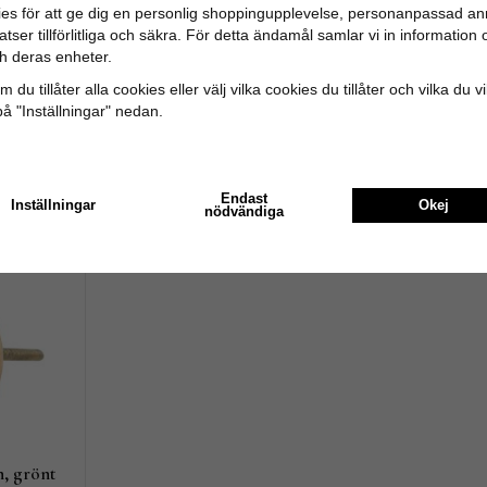
es för att ge dig en personlig shoppingupplevelse, personanpassad an
Recensioner
tser tillförlitliga och säkra. För detta ändamål samlar vi in informatio
h deras enheter.
 fina! Snabb leverans!
 du tillåter alla cookies eller välj vilka cookies du tillåter och vilka du v
på "Inställningar" nedan.
Endast
Inställningar
Okej
Andra köpte även
nödvändiga
n, grönt