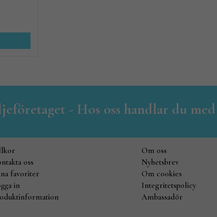
iljeföretaget - Hos oss handlar du med
llkor
Om oss
ntakta oss
Nyhetsbrev
na favoriter
Om cookies
gga in
Integritetspolicy
oduktinformation
Ambassadör