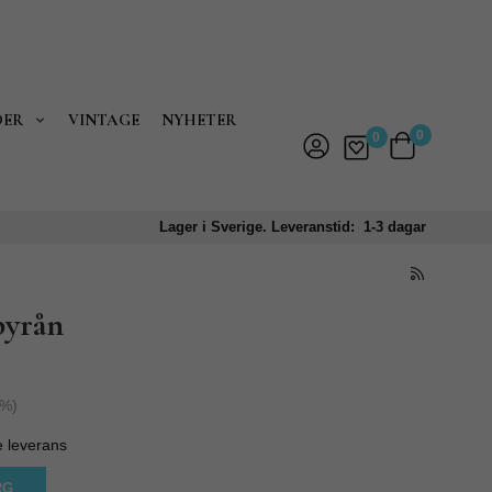
DER
VINTAGE
NYHETER
0
0
Lager i Sverige. Leveranstid: 1-3 dagar
byrån
%)
e leverans
RG