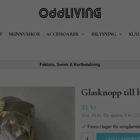
T
SKINNVÄSKOR
ACCESSOARER
BELYSNING
KLÄ
Faktura, Swish & Kortbetalning
Glasknopp till 
31 kr
Ord.
39 kr
. Du sparar
8 kr
(
21
Finns i lager för omgåend
LÄGG I VARUKO