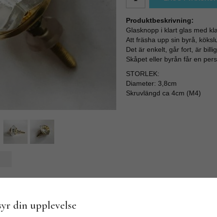
Produktbeskrivning:
Glasknopp i klart glas med klas
Att fräsha upp sin byrå, köks
Det är enkelt, går fort, är billi
Skåpet eller byrån får en pers
STORLEK:
Diameter: 3,8cm
Skruvlängd ca 4cm (M4)
yr din upplevelse