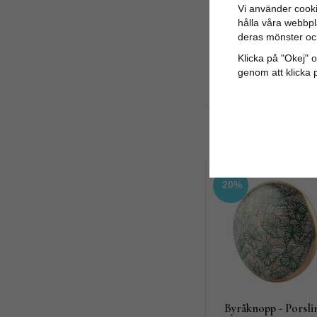
Vi använder cooki
hålla våra webbpla
deras mönster oc
Super
Klicka på "Okej" om
2025-01-18
genom att klicka 
Nathalie Gun-britt
Aina
20%
Byråknopp - Porsli