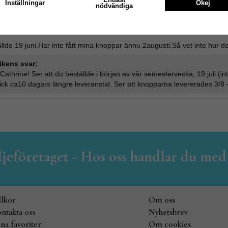
Inställningar
Okej
nödvändiga
Recensioner
llde 19 juni.Har inte fått mina knoppar ännu 2augusti.Så vet inte hur de 
ikens svar:
Cathrine! Ser att du beställde i början av vår semestervecka, 19 juli (i
ick ca10 dagars längre leveranstid. Ser att knopparna levererades 3/8 -
iljeföretaget - Hos oss handlar du med
llkor
Om oss
ntakta oss
Nyhetsbrev
na favoriter
Om cookies