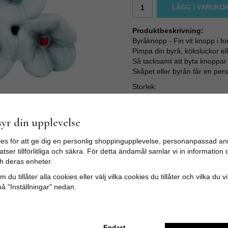
LÄGG I VARUKO
Produktbeskrivning:
Byråknopp - Fin vit knopp i f
Pimpa din byrå, köksluckor 
Så tacksamt att byta knoppar 
Skåpet eller byrån får en perso
Storlek:
Diameter: 4cm Längd: 5cm
Skruvlängd ca 3,5cm
yr din upplevelse
es för att ge dig en personlig shoppingupplevelse, personanpassad an
tser tillförlitliga och säkra. För detta ändamål samlar vi in informatio
h deras enheter.
 du tillåter alla cookies eller välj vilka cookies du tillåter och vilka du v
på "Inställningar" nedan.
Endast