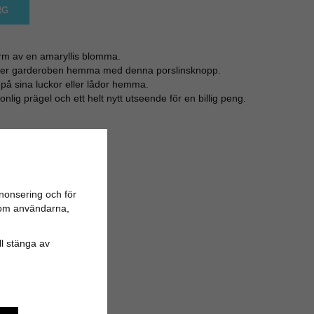
RG
orm av en amaryllis blomma.
eller garderoben hemma med denna porslinsknopp.
på sina luckor eller lådor hemma.
nlig prägel och ett helt nytt utseende för en billig peng.
nonsering och för
n om användarna,
ill stänga av