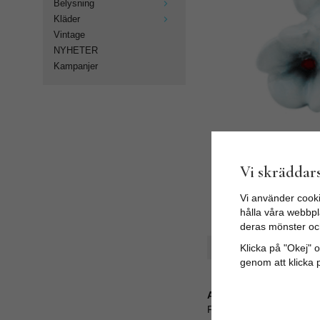
Belysning
Kläder
Vintage
NYHETER
Kampanjer
Vi skräddars
Vi använder cooki
hålla våra webbpla
deras mönster oc
Klicka på "Okej" om
Spara som favorit
genom att klicka 
Artikelnummer:
FCK-88