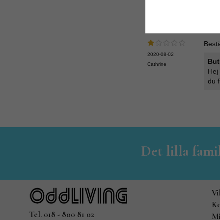
Bestä
2020-08-02
But
Cathrine
Hej 
du f
Det lilla fam
Vi
Ko
Tel. 018 - 800 81 02
Mi