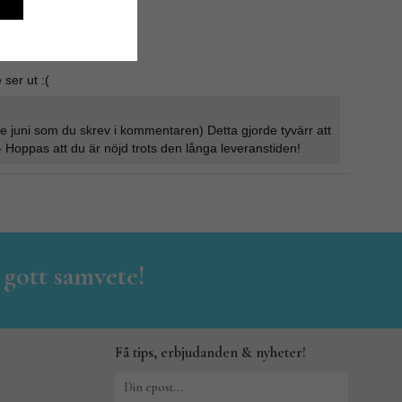
ser ut :(
nte juni som du skrev i kommentaren) Detta gjorde tyvärr att
 Hoppas att du är nöjd trots den långa leveranstiden!
 gott samvete!
Få tips, erbjudanden & nyheter!