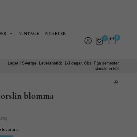
DER
VINTAGE
NYHETER
0
0
Lager i Sverige. Leveranstid: 1-3 dagar.
Obs! Pga semester
skicakr vi 6/8
porslin blomma
0
%)
e leverans