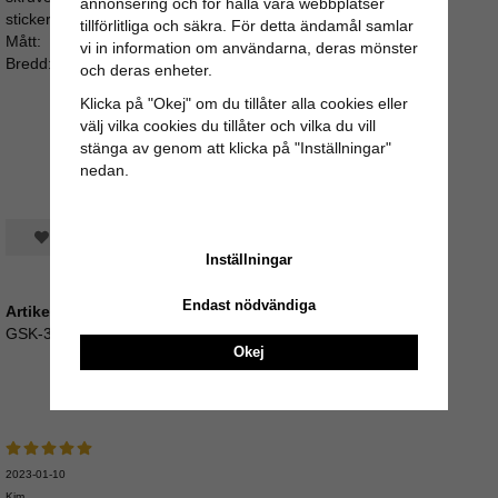
annonsering och för hålla våra webbplatser
sticker för långt ut i bakkant av luckan eller lådan.
tillförlitliga och säkra. För detta ändamål samlar
Mått:
vi in information om användarna, deras mönster
Bredd: 3cm / Djup: 4cm / Skruvlängd: ca 3cm (M4)
och deras enheter.
Klicka på "Okej" om du tillåter alla cookies eller
välj vilka cookies du tillåter och vilka du vill
stänga av genom att klicka på "Inställningar"
nedan.
Spara som favorit
Inställningar
Endast nödvändiga
Artikelnummer:
GSK-32
Okej
Recensioner
2023-01-10
Kim