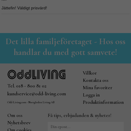
Jättefin! Väldigt prisvärd!
Det lilla familjeföretaget - Hos oss
handlar du med gott samvete!
Villkor
Kontakta oss
Tel. 018 - 800 81 02
Mina favoriter
kundservice@odd-living.com
Logga in
Produktinformation
Odd-Living.com - Norrgården Living AB
Om oss
Få tips, erbjudanden & nyheter!
Nyhetsbrev
Om cookies