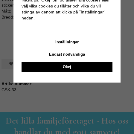
Klicka på "Okej" om du tillåter alla cookies eller
sticker för långt ut i bakkant av luckan eller lådan.
välj vilka cookies du tillåter och vilka du vill
Mått:
stänga av genom att klicka på "Inställningar"
Bredd: 3cm / Djup: 4cm / Skruvlängd: ca 3cm (M4)
nedan.
Inställningar
Endast nödvändiga
Spara som favorit
Okej
Artikelnummer:
GSK-33
Det lilla familjeföretaget - Hos oss
handlar du med gott samvete!