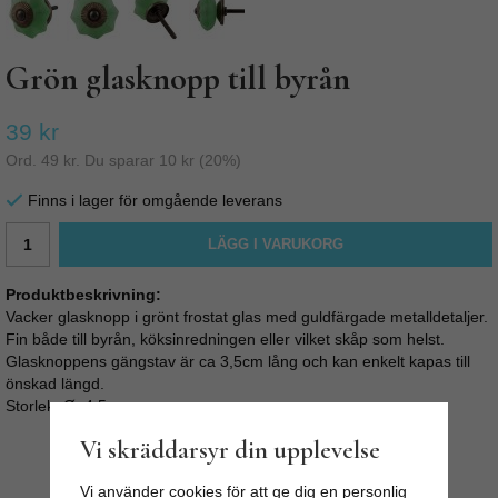
Grön glasknopp till byrån
39 kr
Ord.
49 kr
. Du sparar
10 kr
(
20
%)
Finns i lager för omgående leverans
LÄGG I VARUKORG
Produktbeskrivning:
Vacker glasknopp i grönt frostat glas med guldfärgade metalldetaljer.
Fin både till byrån, köksinredningen eller vilket skåp som helst.
Glasknoppens gängstav är ca 3,5cm lång och kan enkelt kapas till
önskad längd.
Storlek: Ø: 4,5cm
Vi skräddarsyr din upplevelse
Vi använder cookies för att ge dig en personlig