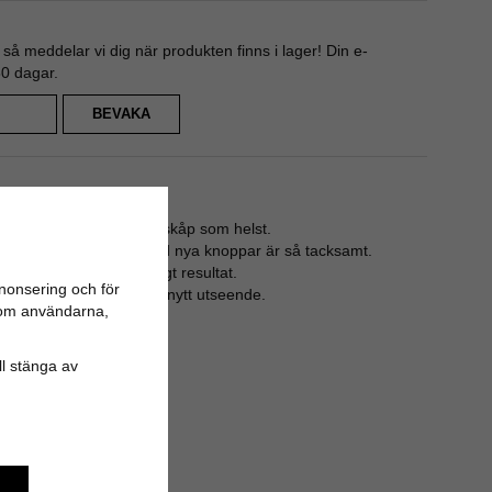
å meddelar vi dig när produkten finns i lager! Din e-
80 dagar.
BEVAKA
it ros
sinredningen eller vilket skåp som helst.
luckor eller garderob med nya knoppar är så tacksamt.
gt och ger oftast ett snyggt resultat.
nonsering och för
onlig prägel och ett helt nytt utseende.
n om användarna,
ill stänga av