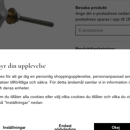
Bevaka produkt
Ange din e-postadress nedan s
postadress sparas i upp till 1
Produktbeskrivning:
Byråknopp i porslin i form av v
Dekorativ till både byrån, kök
yr din upplevelse
Att fräsha upp sin byrå, köks
Det är enkelt, går fort, är billi
es för att ge dig en personlig shoppingupplevelse, personanpassad an
Skåpet eller byrån får en pers
tser tillförlitliga och säkra. För detta ändamål samlar vi in informatio
STORLEK:
h deras enheter.
Diameter: 4,5cm
 du tillåter alla cookies eller välj vilka cookies du tillåter och vilka du v
Skruvlängd ca 3,5cm (M4)
på "Inställningar" nedan.
Endast
Inställningar
Okej
nödvändiga