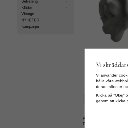
Belysning
Kläder
Vintage
NYHETER
Kampanjer
Vi skräddars
Vi använder cooki
hålla våra webbpla
deras mönster oc
Klicka på "Okej" om
Spara som favorit
genom att klicka 
Artikelnummer:
FCK-18