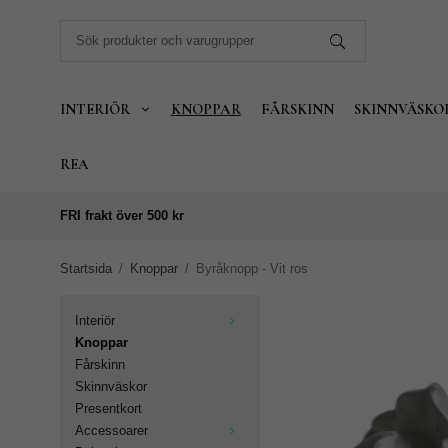
INTERIÖR
KNOPPAR
FÅRSKINN
SKINNVÄSKO
REA
FRI frakt över 500 kr
Startsida
/
Knoppar
/
Byråknopp - Vit ros
Interiör
Knoppar
Fårskinn
Skinnväskor
Presentkort
Accessoarer