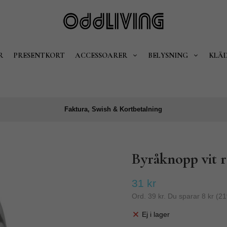
R
PRESENTKORT
ACCESSOARER
BELYSNING
KLÄ
Faktura, Swish & Kortbetalning
Byråknopp vit r
31 kr
Ord.
39 kr
. Du sparar
8 kr
(
21
Ej i lager