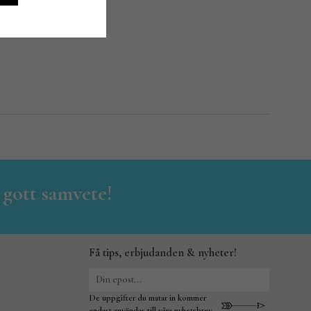
 gott samvete!
Få tips, erbjudanden & nyheter!
De uppgifter du matar in kommer
endast användas till våra nyhetsbrev.