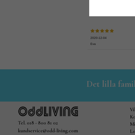
2020-12-04
Eva
Det lilla fam
Vi
Ko
Tel. 018 - 800 81 02
Mi
kundservice@odd-living.com
Lo