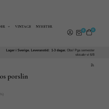
DER
VINTAGE
NYHETER
0
0
Lager i Sverige. Leveranstid: 1-3 dagar.
Obs! Pga semester
skicakr vi 6/8
os porslin
%)