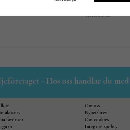
Recensioner
iljeföretaget - Hos oss handlar du med
llkor
Om oss
ntakta oss
Nyhetsbrev
na favoriter
Om cookies
gga in
Integritetspolicy