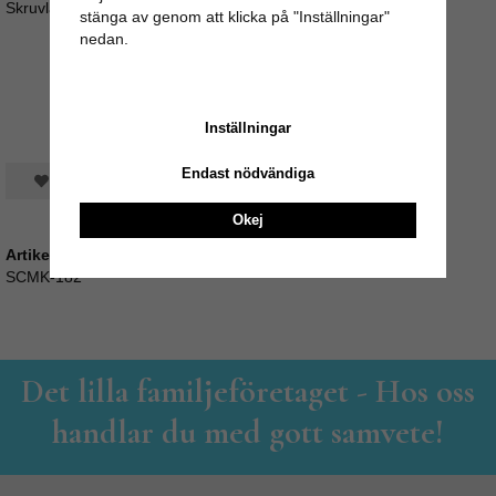
Skruvlängd ca 3,5cm (M4)
stänga av genom att klicka på "Inställningar"
nedan.
Inställningar
Endast nödvändiga
Spara som favorit
Okej
Artikelnummer:
SCMK-182
Det lilla familjeföretaget - Hos oss
handlar du med gott samvete!