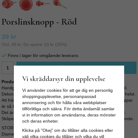
Porslinsknopp - Röd
39 kr
Ord.
49 kr
. Du sparar
10 kr
(
20
%)
Finns i lager för omgående leverans
LÄGG I VARUKORG
Vi skräddarsyr din upplevelse
Produktbeskrivning:
Handgjord byråknopp i röd färg med form av en vallmofrökapsel.
Vi använder cookies för att ge dig en personlig
Dekorativ till både byrån, köksinredningen eller vilket skåp som helst.
shoppingupplevelse, personanpassad
Att fräsha upp sin byrå, köksluckor eller garderob med nya knoppar
annonsering och för hålla våra webbplatser
är så tacksamt.
tillförlitliga och säkra. För detta ändamål samlar
Det är enkelt, går fort, är billigt och ger oftast ett snyggt resultat.
vi in information om användarna, deras mönster
Skåpet eller byrån får en personlig prägel och ett helt nytt utseende.
och deras enheter.
STORLEK:
Klicka på "Okej" om du tillåter alla cookies eller
Diameter: 4.82 cm
välj vilka cookies du tillåter och vilka du vill