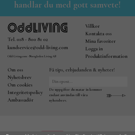
handlar du med gott samvete!
Villkor
Kontakta oss
Tel. 018 - 800 81 02
Mina favoriter
kundservice@odd-living.com
Logga in
Produktinformation
Odd-Living.com - Norrgården Living AB
Om oss
Få tips, erbjudanden & nyheter!
Nyhetsbrev
Om cookies
De uppgifter du matar in kommer
Integritetspolicy
endast användas till våra
Ambassadör
nyhetsbrev.