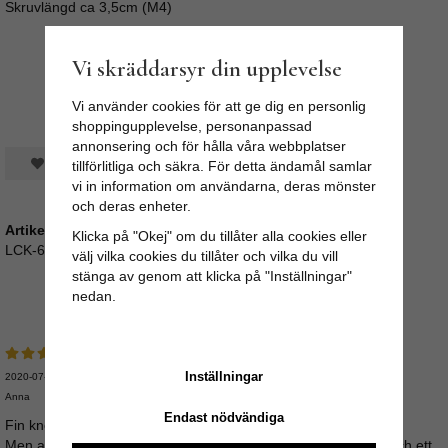
Skruvlängd ca 3,5cm (M4)
Vi skräddarsyr din upplevelse
Vi använder cookies för att ge dig en personlig
shoppingupplevelse, personanpassad
annonsering och för hålla våra webbplatser
Spara som favorit
tillförlitliga och säkra. För detta ändamål samlar
vi in information om användarna, deras mönster
och deras enheter.
Artikelnummer:
Klicka på "Okej" om du tillåter alla cookies eller
LCK-63
välj vilka cookies du tillåter och vilka du vill
stänga av genom att klicka på "Inställningar"
nedan.
Medelbetyg
5
/5 baserat på
2
st röster.
Inställningar
2020-07-25
Anna
Endast nödvändiga
Fin knopp och snabb leverans !
Men andra beställningen har jag aldrig fått och trots två mail och ett