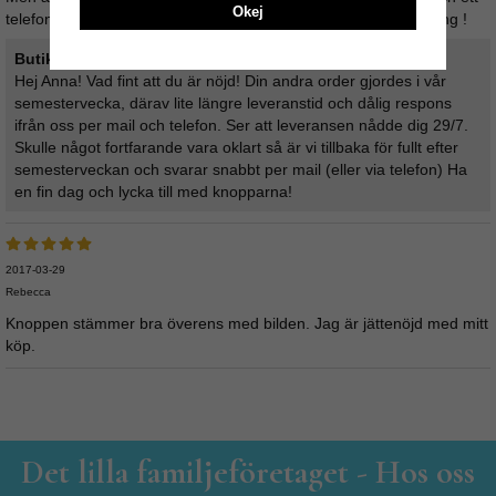
Okej
telefonsamtal denna vecka återkopplar de inte till mig. Skärpning !
Butikens svar:
Hej Anna! Vad fint att du är nöjd! Din andra order gjordes i vår
semestervecka, därav lite längre leveranstid och dålig respons
ifrån oss per mail och telefon. Ser att leveransen nådde dig 29/7.
Skulle något fortfarande vara oklart så är vi tillbaka för fullt efter
semesterveckan och svarar snabbt per mail (eller via telefon) Ha
en fin dag och lycka till med knopparna!
2017-03-29
Rebecca
Knoppen stämmer bra överens med bilden. Jag är jättenöjd med mitt
köp.
Det lilla familjeföretaget - Hos oss