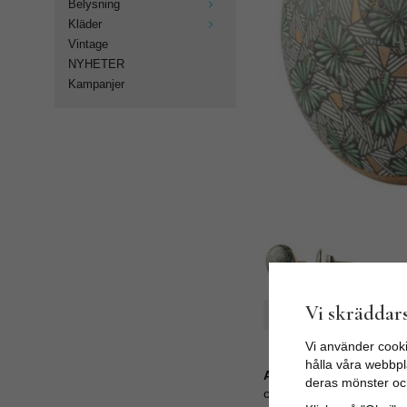
Belysning
Kläder
Vintage
NYHETER
Kampanjer
Vi skräddars
Spara som favorit
Vi använder cooki
hålla våra webbpla
Artikelnummer:
deras mönster oc
ck-1625