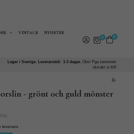
DER
VINTAGE
NYHETER
0
0
Lager i Sverige. Leveranstid: 1-3 dagar.
Obs! Pga semester
skicakr vi 6/8
orslin - grönt och guld mönster
0
%)
e leverans