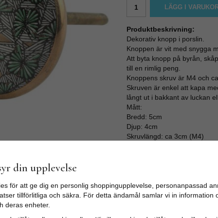
LÄGG I VARUKO
Produktbeskrivning:
Dekorativ knopp i porslin.
Knoppen är vit med snygga mön
Att byta knopp på byrån, skåp
till en rimlig peng.
Knoppens skruv är M4 och ca 3
Skruven är enkel att kapa med 
långt ut i bakkant av luckan el
Mått:
Bredd: 5cm
Djup: 4cm
Skruvlängd: ca 3cm (M4)
yr din upplevelse
es för att ge dig en personlig shoppingupplevelse, personanpassad an
tser tillförlitliga och säkra. För detta ändamål samlar vi in informatio
h deras enheter.