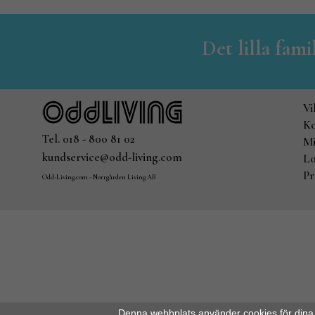
Det lilla fam
Vi
Ko
Tel. 018 - 800 81 02
Mi
kundservice@odd-living.com
Lo
Pr
Odd-Living.com - Norrgården Living AB
Denna webbplats använder cookies för dina