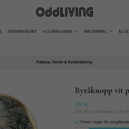
R
PRESENTKORT
ACCESSOARER
BELYSNING
KLÄ
Faktura, Swish & Kortbetalning
Byråknopp vit p
39 kr
Ord.
49 kr
. Du sparar
10 kr
(
2
Finns i lager för omgåend