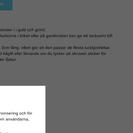
RG
ster i i guld och grönt.
luckorna i köket eller på garderoben kan ge ett tacksamt lyft
cm lång, vilket gör att den passar de flesta lucktjocklekar.
bågfil eller liknande om du tycker att skruven sticker för
ler lådan.
nonsering och för
n om användarna,