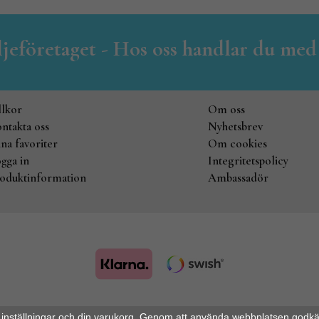
iljeföretaget - Hos oss handlar du med
llkor
Om oss
ntakta oss
Nyhetsbrev
na favoriter
Om cookies
gga in
Integritetspolicy
oduktinformation
Ambassadör
Drift & produktion:
Wikinggruppen
 inställningar och din varukorg. Genom att använda webbplatsen godk