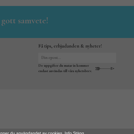
 gott samvete!
Få tips, erbjudanden & nyheter!
De uppgifter du matar in kommer
endast användas till våra nyhetsbrev.
änner du användandet av cookies.
Info
Stäng