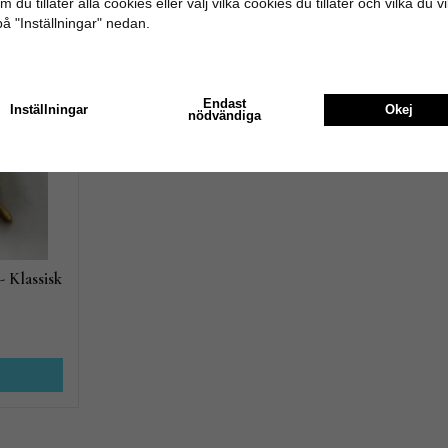
 du tillåter alla cookies eller välj vilka cookies du tillåter och vilka du v
på "Inställningar" nedan.
Andra köpte även
Endast
Inställningar
Okej
nödvändiga
- Klassisk