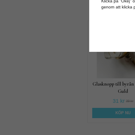
Klicka på "Okej" om
genom att klicka 
21%
Glasknopp till byrån 
Guld
31 kr
39 kr
KÖP NU