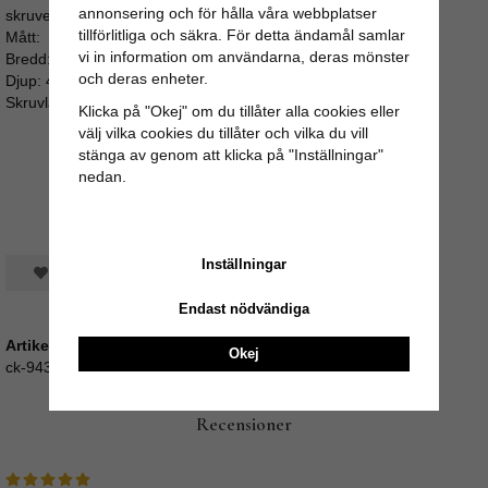
annonsering och för hålla våra webbplatser
skruven sticker för långt ut i bakkant av luckan eller lådan.
tillförlitliga och säkra. För detta ändamål samlar
Mått:
vi in information om användarna, deras mönster
Bredd: 5cm
och deras enheter.
Djup: 4cm
Skruvlängd: ca 3cm (M4)
Klicka på "Okej" om du tillåter alla cookies eller
välj vilka cookies du tillåter och vilka du vill
stänga av genom att klicka på "Inställningar"
nedan.
Inställningar
Spara som favorit
Endast nödvändiga
Artikelnummer:
Okej
ck-943
Recensioner