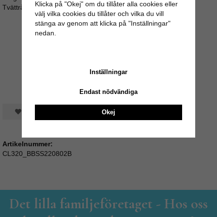
Klicka på "Okej" om du tillåter alla cookies eller
Tvättråd: Kan tvättas i maskin på 30°
välj vilka cookies du tillåter och vilka du vill
stänga av genom att klicka på "Inställningar"
nedan.
Inställningar
Endast nödvändiga
Spara som favorit
Okej
Artikelnummer:
CL320_BBSS220802B
Det lilla familjeföretaget - Hos oss