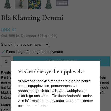
Blå Klänning Demmi
593 kr
Ord.
989 kr
. Du sparar
396 kr
(
40
%)
Storlek
Finns i lager för omgående leverans
LÄGG I VARUKORG
Vi skräddarsyr din upplevelse
Produktbeskrivning:
Blå Klänning Demmi, är en klassisk retroinspirerad solklänning från
Vi använder cookies för att ge dig en personlig
märket Collectif i London. Denna klänning har ett klassisk siluett med
shoppingupplevelse, personanpassad
fint fall och träknappar fram. Vackert mönstrat tyg med apesiner och
annonsering och för hålla våra webbplatser
blad. Dold dragkedja i sidan. Spagettiband i axlarna och fållad från
tillförlitliga och säkra. För detta ändamål samlar
knäna.
vi in information om användarna, deras mönster
Material: 97% viscose, 3% elastane
och deras enheter.
Färg: Blå med mönster av bla apelsiner blommor och bär