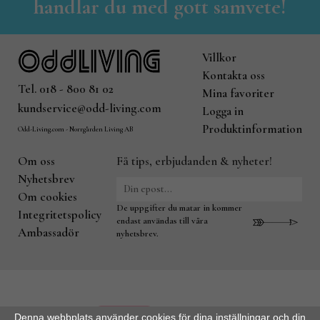
handlar du med gott samvete!
Villkor
Kontakta oss
Tel. 018 - 800 81 02
Mina favoriter
kundservice@odd-living.com
Logga in
Produktinformation
Odd-Living.com - Norrgården Living AB
Om oss
Få tips, erbjudanden & nyheter!
Nyhetsbrev
Om cookies
De uppgifter du matar in kommer
Integritetspolicy
endast användas till våra
Ambassadör
nyhetsbrev.
Denna webbplats använder cookies för dina inställningar och din