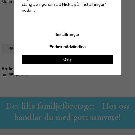
Material: 100% Bomull
stänga av genom att klicka på "Inställningar"
nedan.
Inställningar
Endast nödvändiga
Spara som favorit
Okej
Artikelnummer:
pop65_bal7-1
Det lilla familjeföretaget - Hos oss
handlar du med gott samvete!