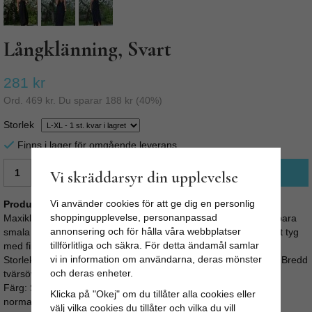
Långklänning, Svart
281 kr
Ord.
469 kr
. Du sparar
188 kr
(
40
%)
Storlek
Finns i lager för omgående leverans
LÄGG I VARUKORG
Vi skräddarsyr din upplevelse
Vi använder cookies för att ge dig en personlig
Produktbeskrivning:
shoppingupplevelse, personanpassad
Maxiklänning Soul, Grå är en klassisk långklänning med justerbara
annonsering och för hålla våra webbplatser
smala axelband. Diskret pärlsträng vid urringningen. Lätt rynkat tyg
tillförlitliga och säkra. För detta ändamål samlar
med fint fall. Något kortare fram.
vi in information om användarna, deras mönster
Storlek small: Längd (utan axelband) fram: 92 cm Bak: 112 cm Bredd
och deras enheter.
tvärsöver Höft: 30 Axelbandslängd: 56
Färg: Svart. Modellen på bilden är 162 cm lång och använder
Klicka på "Okej" om du tillåter alla cookies eller
normalt storlek S-M
välj vilka cookies du tillåter och vilka du vill