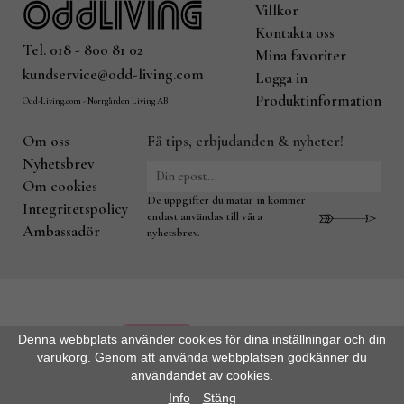
Villkor
Kontakta oss
Tel. 018 - 800 81 02
Mina favoriter
kundservice@odd-living.com
Logga in
Produktinformation
Odd-Living.com - Norrgården Living AB
Om oss
Få tips, erbjudanden & nyheter!
Nyhetsbrev
Om cookies
De uppgifter du matar in kommer
Integritetspolicy
endast användas till våra
Ambassadör
nyhetsbrev.
Denna webbplats använder cookies för dina inställningar och din
varukorg. Genom att använda webbplatsen godkänner du
användandet av cookies.
Drift & produktion:
Wikinggruppen
Info
Stäng