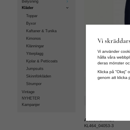
Belysning
Kläder
Toppar
Byxor
Kaftaner & Tunika
Kimonos
Vi skräddars
Klänningar
Vi använder cooki
Ytterplagg
hålla våra webbpla
Kjolar & Petticoats
deras mönster oc
Jumpsuits
Klicka på "Okej" om
Skinnförkläden
genom att klicka 
Strumpor
Vintage
NYHETER
Spara som favorit
Kampanjer
Artikelnummer:
KL464_04053-3