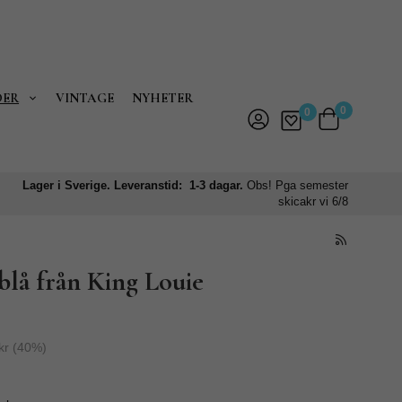
DER
VINTAGE
NYHETER
0
0
Lager i Sverige. Leveranstid: 1-3 dagar.
Obs! Pga semester
skicakr vi 6/8
blå från King Louie
kr
(
40
%)