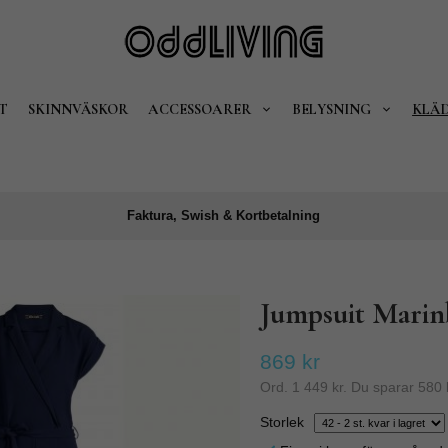
T
SKINNVÄSKOR
ACCESSOARER
BELYSNING
KLÄ
Faktura, Swish & Kortbetalning
Jumpsuit Marin
869 kr
Ord.
1 449 kr
. Du sparar
580 
Storlek