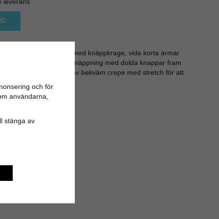
e leverans
RG
ar en klassisk silhuett med knäppkrage, vida korta ärmar
beskuren längd. Omlottknäppning med dolda knappar fram
lte i midjan. Tillverkad av bekväm crepe med stretch för att
nonsering och för
n om användarna,
 rayon, 4% elastane
ill stänga av