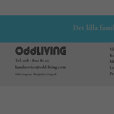
Det lilla fam
Vi
Ko
Tel. 018 - 800 81 02
Mi
kundservice@odd-living.com
Lo
Pr
Odd-Living.com - Norrgården Living AB