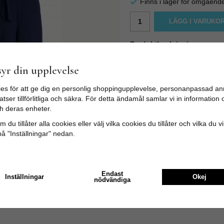
Finns i lager för omgåend
LÄGG I VARUKO
Produktbeskrivning:
Doris Jumpsuit Woven Crepe h
med veck, breda ben och en 
yr din upplevelse
samt blixtlås i sidosömmen. Bä
hålla den perfekta formen.
es för att ge dig en personlig shoppingupplevelse, personanpassad an
Färg: Mörkblå
tser tillförlitliga och säkra. För detta ändamål samlar vi in informatio
Material: 63% polyester, 33%
h deras enheter.
Benlängd i storlek M: 55 cm
 du tillåter alla cookies eller välj vilka cookies du tillåter och vilka du v
på "Inställningar" nedan.
Endast
Inställningar
Okej
nödvändiga