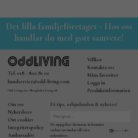
Det lilla familjeföretaget - Hos oss
handlar du med gott samvete!
Villkor
Kontakta oss
Tel. 018 - 800 81 02
Mina favoriter
kundservice@odd-living.com
Logga in
Produktinformation
Odd-Living.com - Norrgården Living AB
Om oss
Få tips, erbjudanden & nyheter!
Nyhetsbrev
Om cookies
De uppgifter du matar in kommer
Integritetspolicy
endast användas till våra
Ambassadör
nyhetsbrev.