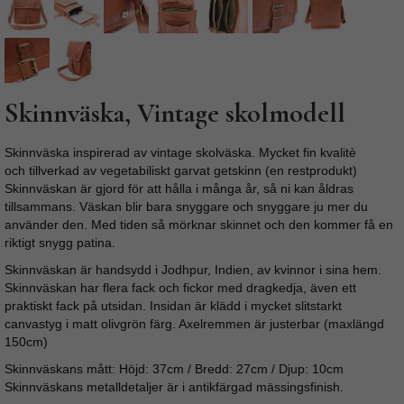
Skinnväska, Vintage skolmodell
Skinnväska inspirerad av vintage skolväska. Mycket fin kvalitè
och tillverkad av vegetabiliskt garvat getskinn (en restprodukt)
Skinnväskan är gjord för att hålla i många år, så ni kan åldras
tillsammans. Väskan blir bara snyggare och snyggare ju mer du
använder den. Med tiden så mörknar skinnet och den kommer få en
riktigt snygg patina.
Skinnväskan är handsydd i Jodhpur, Indien, av kvinnor i sina hem.
Skinnväskan har flera fack och fickor med dragkedja, även ett
praktiskt fack på utsidan. Insidan är klädd i mycket slitstarkt
canvastyg i matt olivgrön färg. Axelremmen är justerbar (maxlängd
150cm)
Skinnväskans mått: Höjd: 37cm / Bredd: 27cm / Djup: 10cm
Skinnväskans metalldetaljer är i antikfärgad mässingsfinish.