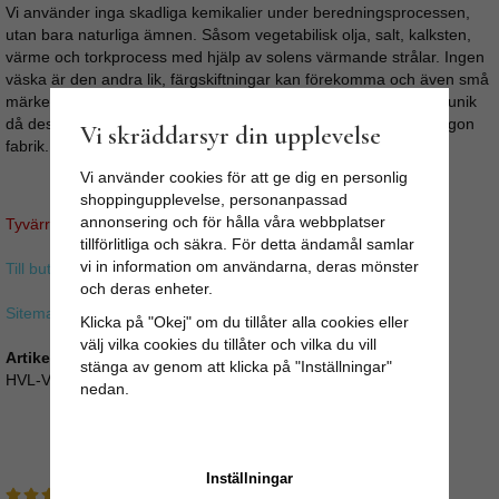
Vi använder inga skadliga kemikalier under beredningsprocessen,
utan bara naturliga ämnen. Såsom vegetabilisk olja, salt, kalksten,
värme och torkprocess med hjälp av solens värmande strålar. Ingen
väska är den andra lik, färgskiftningar kan förekomma och även små
märken ifrån skinnberedningen. Allt detta gör varje skinnväska unik
då dessa väskor är handgjorda och inte massproducerade i någon
Vi skräddarsyr din upplevelse
fabrik.
Vi använder cookies för att ge dig en personlig
shoppingupplevelse, personanpassad
annonsering och för hålla våra webbplatser
Tyvärr ingår inte denna produkt i vårt sortiment för tillfället.
tillförlitliga och säkra. För detta ändamål samlar
vi in information om användarna, deras mönster
Till butikens startsida »
och deras enheter.
Sitemap »
Klicka på "Okej" om du tillåter alla cookies eller
välj vilka cookies du tillåter och vilka du vill
Artikelnummer:
stänga av genom att klicka på "Inställningar"
HVL-V1-41-AB
nedan.
Medelbetyg
5
/5 baserat på
2
st röster.
Inställningar