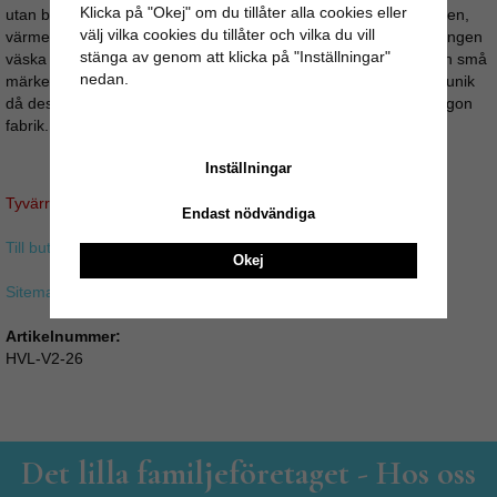
Klicka på "Okej" om du tillåter alla cookies eller
utan bara naturliga ämnen. Såsom vegetabilisk olja, salt, kalksten,
välj vilka cookies du tillåter och vilka du vill
värme och torkprocess med hjälp av solens värmande strålar. Ingen
stänga av genom att klicka på "Inställningar"
väska är den andra lik, färgskiftningar kan förekomma och även små
nedan.
märken ifrån skinnberedningen. Allt detta gör varje skinnväska unik
då dessa väskor är handgjorda och inte massproducerade i någon
fabrik.
Inställningar
Tyvärr ingår inte denna produkt i vårt sortiment för tillfället.
Endast nödvändiga
Till butikens startsida »
Okej
Sitemap »
Artikelnummer:
HVL-V2-26
Det lilla familjeföretaget - Hos oss