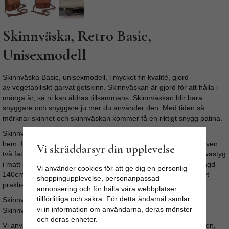
Skinnväska, Retro Basic,
Unisexmodell
Skinnväska Basic, unisexmodell, i mycket fin kvalitè, gjord
av vegetabiliskt garvat getskinn. Skinnväskan är gjord för att hålla i
många år, så ni kan åldras tillsammans. Skinnväskan blir bara
snyggare och snyggare ju mer du använder den. Med tiden så
mörknar skinnet och skinnväskan kommer få en riktigt snygg patina.
Skinnväskan är handsydd i Jodhpur, Indien, av kvinnor i sina
hem. Inuti skinnväskan finns ett stort och två mindre fack och även
Vi skräddarsyr din upplevelse
två fack med dragkedja. Insidan är klädd i mycket slitstarkt canvastyg
i matt olivgrön färg. Skinnväskans axelrem är justerbar (maxlängd
Vi använder cookies för att ge dig en personlig
140cm) Stängningen av väskan görs snabbt och enkelt med det
shoppingupplevelse, personanpassad
praktiska magnetlåset.
annonsering och för hålla våra webbplatser
tillförlitliga och säkra. För detta ändamål samlar
Skinnväskans mått: Längd: 26cm / Höjd: 20cm / Djup: 9cm
vi in information om användarna, deras mönster
Skinnväskan har kromfärgade metalldetaljer.
och deras enheter.
Vi använder inga skadliga kemikalier under beredningsprocessen,