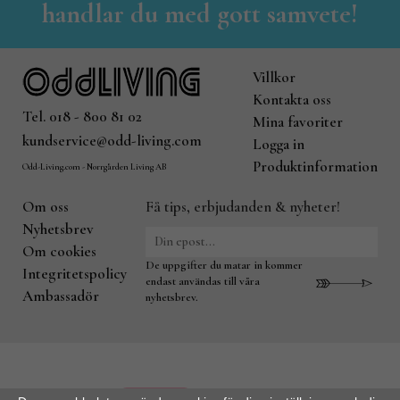
handlar du med gott samvete!
Villkor
Kontakta oss
Tel. 018 - 800 81 02
Mina favoriter
kundservice@odd-living.com
Logga in
Produktinformation
Odd-Living.com - Norrgården Living AB
Om oss
Få tips, erbjudanden & nyheter!
Nyhetsbrev
Om cookies
De uppgifter du matar in kommer
Integritetspolicy
endast användas till våra
Ambassadör
nyhetsbrev.