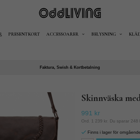
R
PRESENTKORT
ACCESSOARER
BELYSNING
KLÄ
Faktura, Swish & Kortbetalning
Skinnväska med
991 kr
Ord.
1 239 kr
. Du sparar
248 
Finns i lager för omgåend