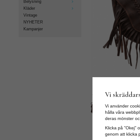
Belysning
Kläder
Vintage
NYHETER
Kampanjer
Vi skräddars
Vi använder cooki
hålla våra webbpla
deras mönster oc
Klicka på "Okej" om
genom att klicka 