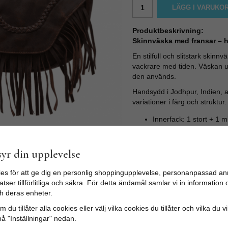
LÄGG I VARUKO
Produktbeskrivning:
Skinnväska med fransar – ha
En stilfull och slitstark skinn
vackrare med tiden. Väskan ut
den används.
Handsydd i Jodhpur, Indien, a
variationer i färg och struktur.
Innerfack: 1 stort + 1
Ytterfack med dragkedj
Justerbar axelrem (ma
Magnetlås
yr din upplevelse
Mått:
38 × 25 × 10 cm
es för att ge dig en personlig shoppingupplevelse, personanpassad an
Tillverkad utan skadliga kemi
tser tillförlitliga och säkra. För detta ändamål samlar vi in informatio
används.
h deras enheter.
 du tillåter alla cookies eller välj vilka cookies du tillåter och vilka du v
på "Inställningar" nedan.