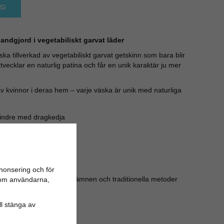
RG
ndgjord i vegetabiliskt garvat läder
väska tillverkad av vegetabiliskt garvat getskinn som bara blir
vecklar en naturlig patina och får en unik karaktär ju mer
v kvinnor i deras hem – varje väska är unik med naturliga
 mindre med dragkedja
a
x ca 150 cm)
nonsering och för
kalier – endast naturliga ämnen och traditionella metoder
n om användarna,
ill stänga av