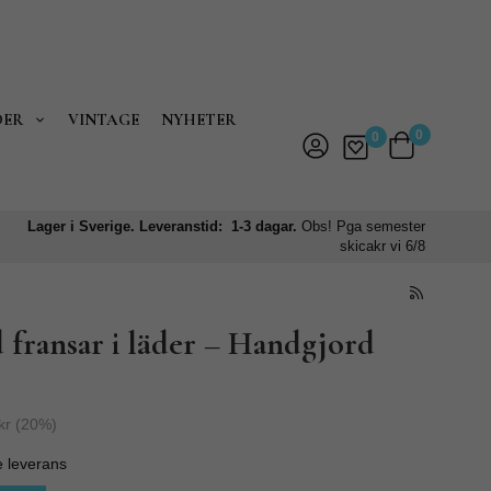
DER
VINTAGE
NYHETER
0
0
Lager i Sverige. Leveranstid: 1-3 dagar.
Obs! Pga semester
skicakr vi 6/8
 fransar i läder – Handgjord
kr
(
20
%)
e leverans