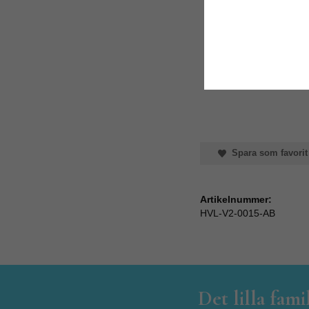
Spara som favorit
Artikelnummer:
HVL-V2-0015-AB
Det lilla fam