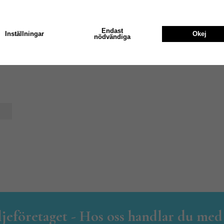
Endast
Inställningar
Okej
nödvändiga
iljeföretaget - Hos oss handlar du med