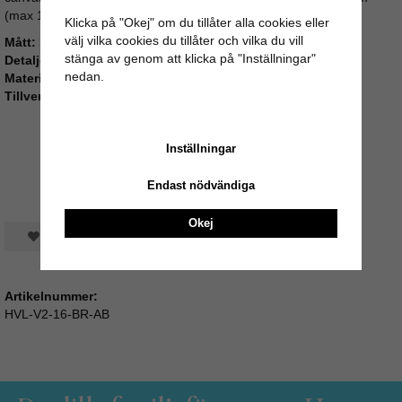
(max 150 cm) med smidiga snabbfästen.
Klicka på "Okej" om du tillåter alla cookies eller
välj vilka cookies du tillåter och vilka du vill
Mått:
37 × 32 × 10 cm
stänga av genom att klicka på "Inställningar"
Detaljer:
YKK-dragkedjor & mässingsfärgade metalldelar
nedan.
Material:
Vegetabiliskt garvat getskinn & canvas
Tillverkning:
Naturlig process utan skadliga kemikalier
Inställningar
Endast nödvändiga
Okej
Spara som favorit
Artikelnummer:
HVL-V2-16-BR-AB