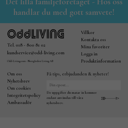
Det lilla familjeföretaget - Hos oss
handlar du med gott samvete!
Villkor
Kontakta oss
Tel. 018 - 800 81 02
Mina favoriter
kundservice@odd-living.com
Logga in
Produktinformation
Odd-Living.com - Norrgården Living AB
Om oss
Få tips, erbjudanden & nyheter!
Nyhetsbrev
Om cookies
De uppgifter du matar in kommer
Integritetspolicy
endast användas till våra
Ambassadör
nyhetsbrev.