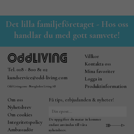
Det lilla familjeföretaget - Hos oss
handlar du med gott samvete!
Villkor
Kontakta oss
Tel. 018 - 800 81 02
Mina favoriter
kundservice@odd-living.com
Logga in
Produktinformation
Odd-Living.com - Norrgården Living AB
Om oss
Få tips, erbjudanden & nyheter!
Nyhetsbrev
Om cookies
De uppgifter du matar in kommer
Integritetspolicy
endast användas till våra
Ambassadör
nyhetsbrev.