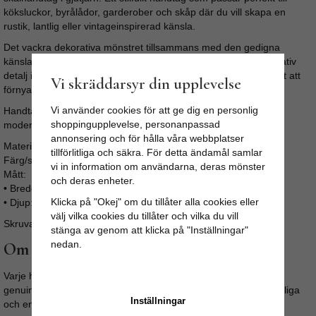
köksluckor, byrålådor, garderober och skåp där du vill skapa en
rustik, lantlig eller vintageinspirerad känsla.
Det vackra dekorativa mönstret tillsammans med den gedigna
känslan i gjutjärn gör handtaget till en både praktisk och dekorativ
detalj i hemmet. Att byta handtag eller knoppar är ett enkelt sätt att
Vi skräddarsyr din upplevelse
förnya möbler och kök utan stora renoveringar.
Vi använder cookies för att ge dig en personlig
Handtaget är tillverkat i slitstarkt gjutjärn och passar lika fint i
shoppingupplevelse, personanpassad
moderna hem som i äldre hus med klassisk stil.
annonsering och för hålla våra webbplatser
Material: Gjutjärn
tillförlitliga och säkra. För detta ändamål samlar
Färg/stil: Vintage / antik känsla
vi in information om användarna, deras mönster
Mått:
och deras enheter.
• Bredd: 10,5 cm
Klicka på "Okej" om du tillåter alla cookies eller
• Djup: 4 cm
välj vilka cookies du tillåter och vilka du vill
Skruvar ingår för enkel montering.
stänga av genom att klicka på "Inställningar"
nedan.
Om produkten
Varje handtag har en unik finish som bidrar till dess rustika och
genuina karaktär. Mindre variationer i färg och struktur är naturliga
Inställningar
och en del av produktens charm.