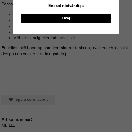
Passar perfekt till:
Endast nödvändiga
Köksluckor
Okej
Byrålådor
Garderober
Skåp och vitriner
Möbler i lantlig eller industriell stil
Ett tidlöst skålhandtag som kombinerar funktion, kvalitet och klassisk
design i en vacker inredningsdetalj.
Spara som favorit
Artikelnummer:
Mk-111