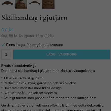
Skålhandtag i gjutjärn
47 kr
Ord.
59 kr
. Du sparar
12 kr
(
20
%)
Finns i lager för omgående leverans
LÄGG I VARUKORG
Produktbeskrivning:
Dekorativt skålhandtag i gjutjärn med klassisk vintagekänsla
* Tillverkat i robust gjutjärn
* Perfekt för kök, byrå, garderob och skåpluckor
* Dekorativt mönster med tidlös design
* Skruvar ingår – enkelt att montera
* Smidigt format som passar både moderna och lantliga hem
Ge dina möbler ett enkelt men effektfullt lyft med detta dekorativa
skålhandtag i gjutjärn. Ett stilfullt handtag som passar perfekt till