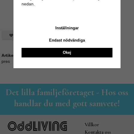
nedan.
Inställningar
Spara som favorit
Endast nödvändiga
Okej
Artikelnummer:
pres
Det lilla familjeföretaget - Hos oss
handlar du med gott samvete!
Villkor
Kontakta oss