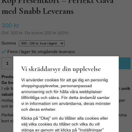
Köp Presentkort – Perfekt Gåva
med Snabb Leverans
300 kr
Ord.
500 kr
. Du sparar
200 kr
(
40
%)
Summa
Finns i lager för omgående leverans
LÄGG I VARUKORG
Vi skräddarsyr din upplevelse
Produktbeskrivning:
Vi använder cookies för att ge dig en personlig
Ge bort ett presentkort – den perfekta gåvan!
shoppingupplevelse, personanpassad
I vår butik kan du enkelt köpa
presentkort online
. Vi skapar en
unik
annonsering och för hålla våra webbplatser
rabattkod
på valfritt belopp som skickas till dig eller direkt till
tillförlitliga och säkra. För detta ändamål samlar
mottagaren. Presentkortet skrivs ut på ett kraftigt, exklusivt papper
vi in information om användarna, deras mönster
och levereras i ett vackert kuvert.
och deras enheter.
Perfekt för födelsedagar, julklappar, bröllop eller när du vill skämma
Klicka på "Okej" om du tillåter alla cookies eller
bort någon lite extra.
välj vilka cookies du tillåter och vilka du vill
stänga av genom att klicka på "Inställningar"