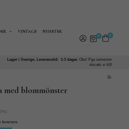
DER
VINTAGE
NYHETER
0
0
Lager i Sverige. Leveranstid: 1-3 dagar.
Obs! Pga semester
skicakr vi 6/8
ka med blommönster
0
%)
e leverans