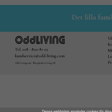
Det lilla fam
Vi
Ko
Tel. 018 - 800 81 02
Mi
kundservice@odd-living.com
Lo
Pr
Odd-Living.com - Norrgården Living AB
Denna webbplats använder cookies för dina