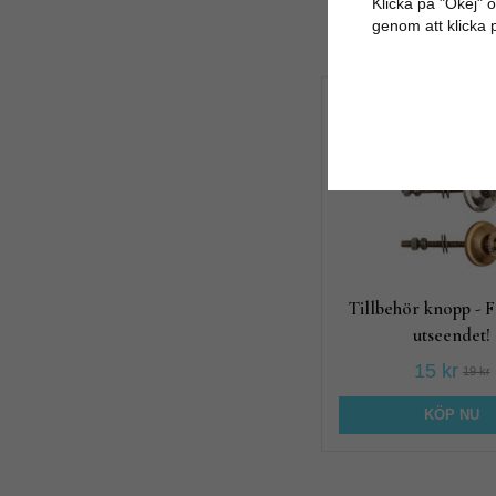
Klicka på "Okej" om
genom att klicka 
21%
Tillbehör knopp - 
utseendet!
15 kr
19 kr
KÖP NU