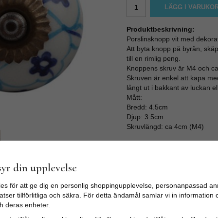
LÄGG I VARUKO
Produktbeskrivning:
Porslinsknopp vit med dekorati
Att byta knopp på byrån, skåp
till en rimlig peng.
Knoppens skruv är M4 och ca 4
Skruven är enkel att kapa med 
långt ut i bakkant av luckan el
Mått:
Bredd: 4.5cm
Djup: 3.5cm
Skruvlängd: ca 4cm (M4)
yr din upplevelse
es för att ge dig en personlig shoppingupplevelse, personanpassad an
tser tillförlitliga och säkra. För detta ändamål samlar vi in informatio
h deras enheter.