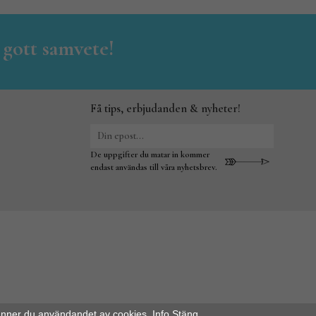
 gott samvete!
Få tips, erbjudanden & nyheter!
De uppgifter du matar in kommer
endast användas till våra nyhetsbrev.
änner du användandet av cookies.
Info
Stäng