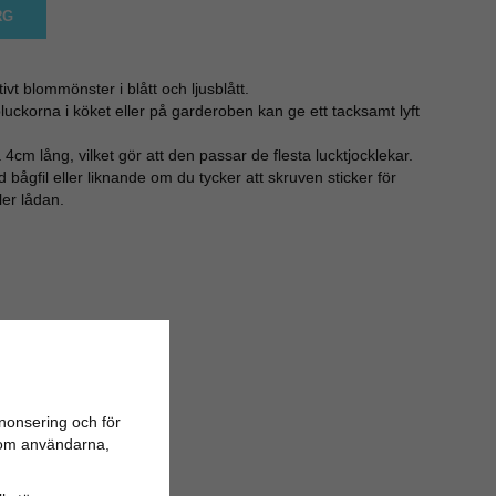
RG
vt blommönster i blått och ljusblått.
luckorna i köket eller på garderoben kan ge ett tacksamt lyft
cm lång, vilket gör att den passar de flesta lucktjocklekar.
bågfil eller liknande om du tycker att skruven sticker för
ler lådan.
nonsering och för
n om användarna,