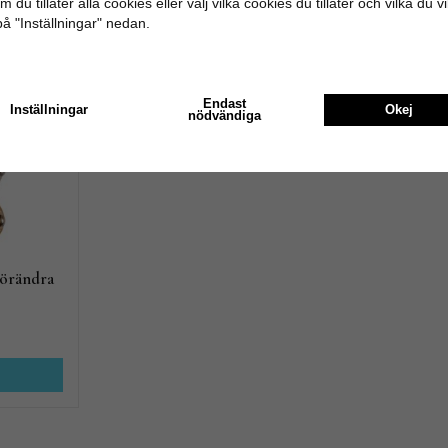
 du tillåter alla cookies eller välj vilka cookies du tillåter och vilka du v
på "Inställningar" nedan.
Rekommenderade tillbehör till denna 
Endast
Inställningar
Okej
nödvändiga
Förändra