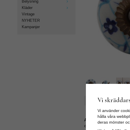
Belysning
Kläder
Vintage
NYHETER
Kampanjer
Vi skräddars
Spara som favorit
Vi använder cooki
hålla våra webbpla
Artikelnummer:
deras mönster oc
ck-1623