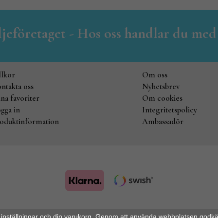
iljeföretaget - Hos oss handlar du med
llkor
Om oss
ntakta oss
Nyhetsbrev
na favoriter
Om cookies
gga in
Integritetspolicy
oduktinformation
Ambassadör
Drift & produktion:
Wikinggruppen
 inställningar och din varukorg. Genom att använda webbplatsen godk