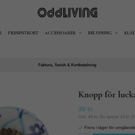
R
PRESENTKORT
ACCESSOARER
BELYSNING
KLÄ
Faktura, Swish & Kortbetalning
Knopp för luc
39 kr
Ord.
49 kr
. Du sparar
10 kr
(
2
Finns i lager för omgåend