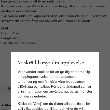
kan ge ett tacksamt lyft till en rimlig peng.
Knoppens skruv är M4 och ca 3,5cm lång, vilket gör att den passar
de flesta lucktjocklekar.
Skruven är enkel att kapa med bågfil eller liknande om du tycker att
skruven sticker för långt ut i bakkant av luckan eller lådan.
Mått:
Bredd: 4cm
Längd: 4cm
Skruvlängd: ca 3,5cm
Vi skräddarsyr din upplevelse
Vi använder cookies för att ge dig en personlig
shoppingupplevelse, personanpassad
annonsering och för hålla våra webbplatser
tillförlitliga och säkra. För detta ändamål samlar
Spara som favorit
vi in information om användarna, deras mönster
och deras enheter.
Klicka på "Okej" om du tillåter alla cookies eller
Artikelnummer:
välj vilka cookies du tillåter och vilka du vill