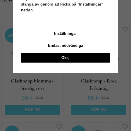
cscrk-173/175
stänga av genom att klicka på "Inställningar"
nedan.
Andra köpte även
Inställningar
20%
20%
Endast nödvändiga
Okej
Glasknopp blomma -
Glasknopp - Rosa
Frostig rosa
fyrkantig
39 kr
55 kr
49 kr
69 kr
KÖP NU
KÖP NU