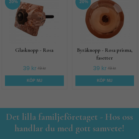
20%
20%
Glasknopp - Rosa
Byråknopp - Rosa prisma,
fasetter
39 kr
39 kr
49 kr
49 kr
KÖP NU
KÖP NU
Det lilla familjeföretaget - Hos oss
handlar du med gott samvete!