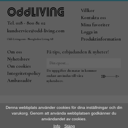
Villkor
Kontakta oss
Tel. 018 - 800 81 02
Mina favoriter
kundservice@odd-living.com
Logga in
Produktinformation
Odd-Living.com - Norrgården Living AB
Om oss
Få tips, erbjudanden & nyheter!
Nyhetsbrev
Om cookies
De uppgifter du matar in kommer
Integritetspolicy
endast användas till våra
Ambassadör
nyhetsbrev.
Denna webbplats använder cookies för dina inställningar och din
varukorg. Genom att använda webbplatsen godkänner du
användandet av cookies.
Info
Stäng