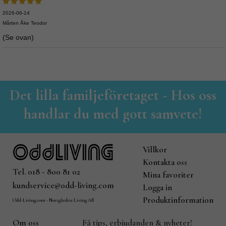
2026-06-14
Mårten Åke Teodor
(Se ovan)
Det lilla familjeföretaget - Hos oss
handlar du med gott samvete!
Villkor
Kontakta oss
Tel. 018 - 800 81 02
Mina favoriter
kundservice@odd-living.com
Logga in
Produktinformation
Odd-Living.com - Norrgården Living AB
Om oss
Få tips, erbjudanden & nyheter!