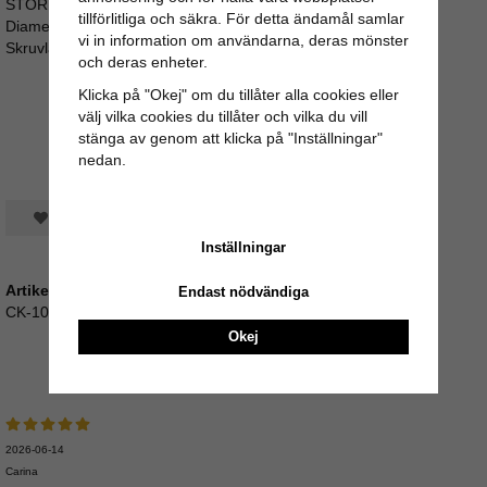
STORLEK:
tillförlitliga och säkra. För detta ändamål samlar
Diameter: 3,8cm
vi in information om användarna, deras mönster
Skruvlängd ca 3,5cm (M4)
och deras enheter.
Klicka på "Okej" om du tillåter alla cookies eller
välj vilka cookies du tillåter och vilka du vill
stänga av genom att klicka på "Inställningar"
nedan.
Spara som favorit
Inställningar
Artikelnummer:
Endast nödvändiga
CK-1008
Okej
Recensioner
2026-06-14
Carina