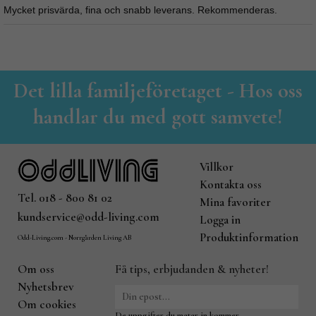
Mycket prisvärda, fina och snabb leverans. Rekommenderas.
Det lilla familjeföretaget - Hos oss
handlar du med gott samvete!
Villkor
Kontakta oss
Tel. 018 - 800 81 02
Mina favoriter
kundservice@odd-living.com
Logga in
Produktinformation
Odd-Living.com - Norrgården Living AB
Om oss
Få tips, erbjudanden & nyheter!
Nyhetsbrev
Om cookies
De uppgifter du matar in kommer