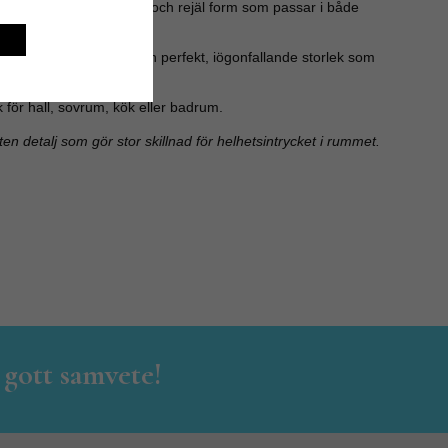
 textur med en klassisk och rejäl form som passar i både
hem.
) x 7,00 cm (bredd) – en perfekt, iögonfallande storlek som
 för hall, sovrum, kök eller badrum.
ten detalj som gör stor skillnad för helhetsintrycket i rummet.
 gott samvete!