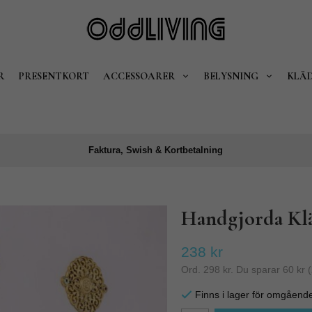
R
PRESENTKORT
ACCESSOARER
BELYSNING
KLÄ
Faktura, Swish & Kortbetalning
Handgjorda Klä
238 kr
Ord.
298 kr
. Du sparar
60 kr
(
Finns i lager för omgåend