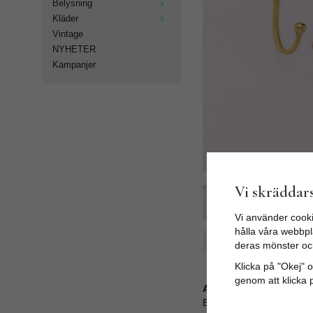
Belysning
Kläder
Vintage
NYHETER
Kampanjer
Vi skräddars
Vi använder cooki
hålla våra webbpla
Spara som favorit
deras mönster oc
Klicka på "Okej" om
genom att klicka 
Artikelnummer:
BTH-376-377-378