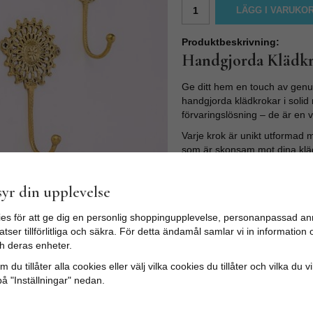
LÄGG I VARUKO
Produktbeskrivning:
Handgjorda Klädkro
Ge ditt hem en touch av genu
handgjorda klädkrokar i solid 
förvaringslösning – de är en v
Varje krok är unikt utformad
som är skonsam mot dina kläde
unika variationer i ytan vilke
med åren.
yr din upplevelse
Med sin generösa storlek passa
hallen till mysiga morgonrocka
es för att ge dig en personlig shoppingupplevelse, personanpassad an
personlig handduksvägg i b
tser tillförlitliga och säkra. För detta ändamål samlar vi in informatio
h deras enheter.
Produktinformation & 
 du tillåter alla cookies eller välj vilka cookies du tillåter och vilka du v
Antal:
Säljes i ett prakt
på "Inställningar" nedan.
Material:
Handgjord sol