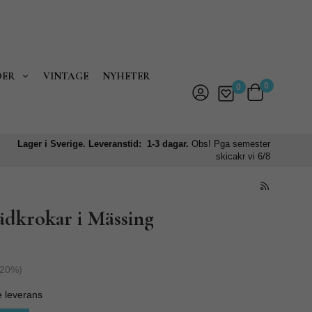
DER
VINTAGE
NYHETER
0
0
Lager i Sverige. Leveranstid: 1-3 dagar.
Obs! Pga semester
skicakr vi 6/8
dkrokar i Mässing
20
%)
e leverans