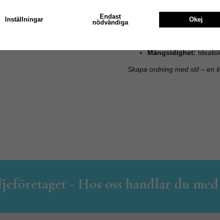
Design:
Hamrad, rustik
moderna och lantliga 
Endast
Inställningar
Okej
nödvändiga
Storlek:
11,60 cm (höjd
tål att synas.
Mångsidighet:
Idealisk
Skapa ordning med stil – en li
iljeföretaget - Hos oss handlar du med