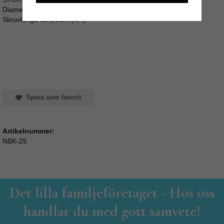
Diameter: 3cm / Längd: ca 4cm
Skruvlängd ca 3,5cm (M4)
Spara som favorit
Artikelnummer:
NBK-25
Det lilla familjeföretaget - Hos oss
handlar du med gott samvete!