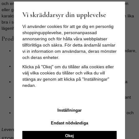
och enkelt uppgradera köksluckorna, förnya badrumskommoden
eller ge den där tråkiga IKEA-byrån en helt ny, skräddarsydd
Vi skräddarsyr din upplevelse
karaktär. Tack vare sin strama men eleganta design passar den lika
bra i sekelskifteshemmet som i den moderna, minimalistiska
Vi använder cookies för att ge dig en personlig
lägenheten.
shoppingupplevelse, personanpassad
Produktinformation & Egenskaper
annonsering och för hålla våra webbplatser
tillförlitliga och säkra. För detta ändamål samlar
Design:
Skandinavisk och stram formgivning med en bredare,
vi in information om användarna, deras mönster
platt framsida och en greppvänlig midja.
och deras enheter.
Material:
Gedigen metall med en högkvalitativ, polerad
Klicka på "Okej" om du tillåter alla cookies eller
mässingsfinish.
välj vilka cookies du tillåter och vilka du vill
stänga av genom att klicka på "Inställningar"
Stil:
Elegant, modern och mångsidig – passar till de flesta
nedan.
stilar och färger.
Greppvänlig:
Knoppens utformning med en markerad kant
ger ett stadigt och behagligt grepp.
Inställningar
Användning:
Idealisk för köksluckor, garderober, byråer och
skåp.
Endast nödvändiga
Levereras komplett med passande monteringsskruv.
Okej
STORLEK: