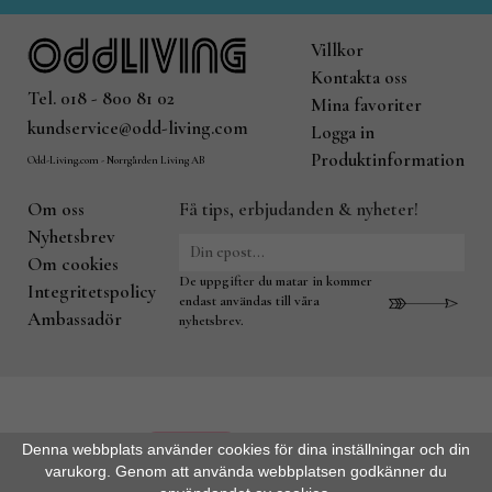
Villkor
Kontakta oss
Tel. 018 - 800 81 02
Mina favoriter
kundservice@odd-living.com
Logga in
Produktinformation
Odd-Living.com - Norrgården Living AB
Om oss
Få tips, erbjudanden & nyheter!
Nyhetsbrev
Om cookies
De uppgifter du matar in kommer
Integritetspolicy
endast användas till våra
Ambassadör
nyhetsbrev.
Denna webbplats använder cookies för dina inställningar och din
varukorg. Genom att använda webbplatsen godkänner du