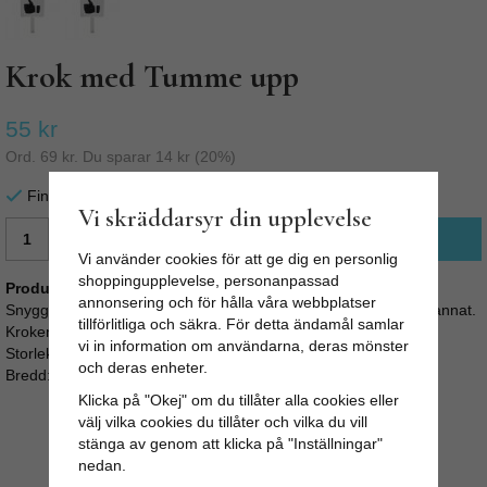
Krok med Tumme upp
55 kr
Ord.
69 kr
. Du sparar
14 kr
(
20
%)
Finns i lager för omgående leverans
Vi skräddarsyr din upplevelse
LÄGG I VARUKORG
Vi använder cookies för att ge dig en personlig
shoppingupplevelse, personanpassad
Produktbeskrivning:
annonsering och för hålla våra webbplatser
Snygg metall-krok för att hänga upp jackor, tröjor, väskor eller annat.
tillförlitliga och säkra. För detta ändamål samlar
Kroken har en skylt med "tumme-upp" motiv.
vi in information om användarna, deras mönster
Storlek:
och deras enheter.
Bredd: 8cm / Höjd: 12cm / Djup: 3cm
Klicka på "Okej" om du tillåter alla cookies eller
välj vilka cookies du tillåter och vilka du vill
stänga av genom att klicka på "Inställningar"
nedan.