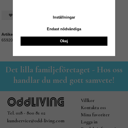
Spara som favorit
Inställningar
Endast nödvändiga
Artikelnummer:
659201
Okej
Det lilla familjeföretaget - Hos oss
handlar du med gott samvete!
Villkor
Kontakta oss
Tel. 018 - 800 81 02
Mina favoriter
kundservice@odd-living.com
Logga in