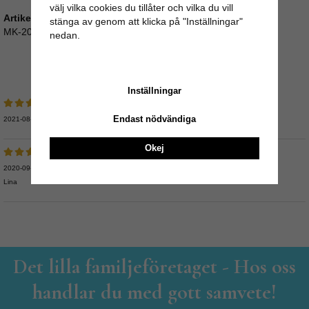
välj vilka cookies du tillåter och vilka du vill
Artikelnummer:
stänga av genom att klicka på "Inställningar"
MK-20
nedan.
Medelbetyg
5
/5 baserat på
2
st röster.
Inställningar
Endast nödvändiga
2021-08-18
Okej
2020-09-08
Lina
Det lilla familjeföretaget - Hos oss
handlar du med gott samvete!