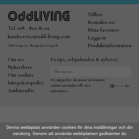
Villkor
Kontakta oss
Tel. 018 - 800 81 02
Mina favoriter
kundservice@odd-living.com
Logga in
Produktinformation
Odd-Living.com - Norrgården Living AB
Om oss
Få tips, erbjudanden & nyheter!
Nyhetsbrev
Om cookies
De uppgifter du matar in kommer
Integritetspolicy
endast användas till våra
Ambassadör
nyhetsbrev.
Denna webbplats använder cookies för dina inställningar och din
varukorg. Genom att använda webbplatsen godkänner du