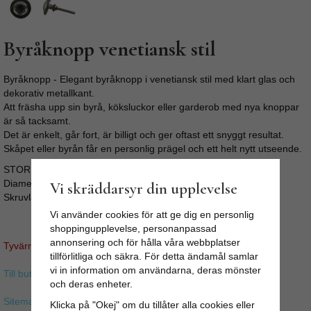
Byråknopp venetiansk stil
Byråknopp - Elegant byråknopp i venetiansk stil med klart glas och
dekorativ metallkant.
Att fräsha upp sin byrå, köksluckor eller garderob med nya knoppar
är så tacksamt.
Det är enkelt, går fort, är billigt och ger oftast ett snyggt resultat.
Skåpet eller byrån får en personlig prägel och ett helt nytt utseende.
STORLEK:
Diameter: 3cm
Vi skräddarsyr din upplevelse
Skruvlängd ca 3,5cm (M4)
Vi använder cookies för att ge dig en personlig
shoppingupplevelse, personanpassad
annonsering och för hålla våra webbplatser
Tyvärr ingår inte denna produkt i vårt sortiment för tillfället.
tillförlitliga och säkra. För detta ändamål samlar
vi in information om användarna, deras mönster
Till butikens startsida »
och deras enheter.
Sitemap »
Klicka på "Okej" om du tillåter alla cookies eller