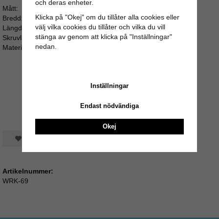
och deras enheter.
Mått:
Klicka på "Okej" om du tillåter alla cookies eller
Bredd: 3,8cm
välj vilka cookies du tillåter och vilka du vill
Längd: 3cm
stänga av genom att klicka på "Inställningar"
Skruvlängd: ca 4cm
nedan.
Material: Harts
Inställningar
Endast nödvändiga
Okej
Spara som favorit
Artikelnummer:
WRK-69