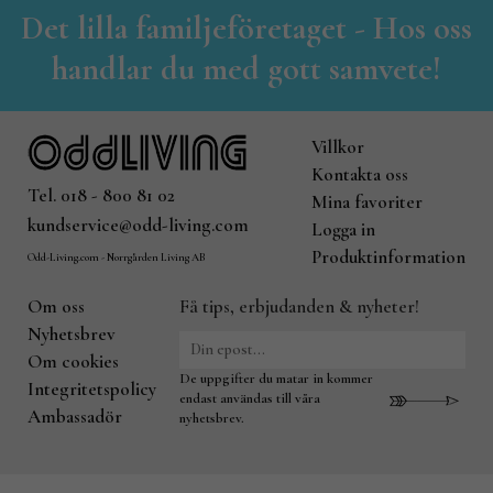
Det lilla familjeföretaget - Hos oss
handlar du med gott samvete!
Villkor
Kontakta oss
Tel. 018 - 800 81 02
Mina favoriter
kundservice@odd-living.com
Logga in
Produktinformation
Odd-Living.com - Norrgården Living AB
Om oss
Få tips, erbjudanden & nyheter!
Nyhetsbrev
Om cookies
De uppgifter du matar in kommer
Integritetspolicy
endast användas till våra
Ambassadör
nyhetsbrev.