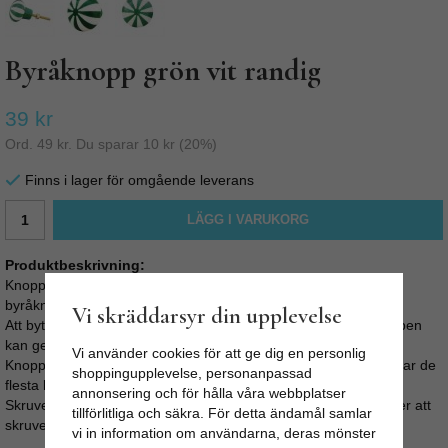
Byråknopp grön vit randig
39 kr
Ord.
49 kr
. Du sparar
10 kr
(
20
%)
Finns i lager för omgående leverans
LÄGG I VARUKORG
Produktbeskrivning:
Knopp - Riktigt snygg retroknopp med gröna och vita ränder,
byråknoppen ger lite cirkuskänsla.
Vi skräddarsyr din upplevelse
Att byta knopp på byrån, skåpluckorna i köket eller på garderoben
kan ge ett tacksamt lyft till en rimlig peng.
Vi använder cookies för att ge dig en personlig
Knoppens skruv är M4 och ca 4cm lång, vilket gör att den passar de
shoppingupplevelse, personanpassad
flesta lucktjocklekar.
annonsering och för hålla våra webbplatser
Skruven är enkel att kapa med bågfil eller liknande om du tycker att
tillförlitliga och säkra. För detta ändamål samlar
skruven sticker för långt ut i bakkant av luckan eller lådan.
vi in information om användarna, deras mönster