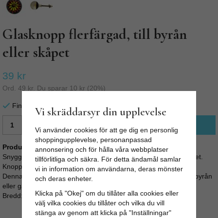
Glasknopp flerfärgad, till byrån
eller skåpet
39 kr
Ord.
49 kr
. Du sparar
10 kr
(
20
%)
Finns i lager för omgående leverans
Vi skräddarsyr din upplevelse
LÄGG I VARUKORG
Vi använder cookies för att ge dig en personlig
shoppingupplevelse, personanpassad
Produktbeskrivning:
annonsering och för hålla våra webbplatser
Snygg flerfärgad glasknopp med snygga färgrika detaljer i glaset.
tillförlitliga och säkra. För detta ändamål samlar
Knoppen är gjord för hand och är färgglad och iögonfallande.
vi in information om användarna, deras mönster
Denna knoppen kan bli pricken över i´et på din köksinredning, byrån
och deras enheter.
eller garderobens luckor!
Klicka på "Okej" om du tillåter alla cookies eller
Bredd: 3,2cm Längd: 3,2cm
välj vilka cookies du tillåter och vilka du vill
stänga av genom att klicka på "Inställningar"