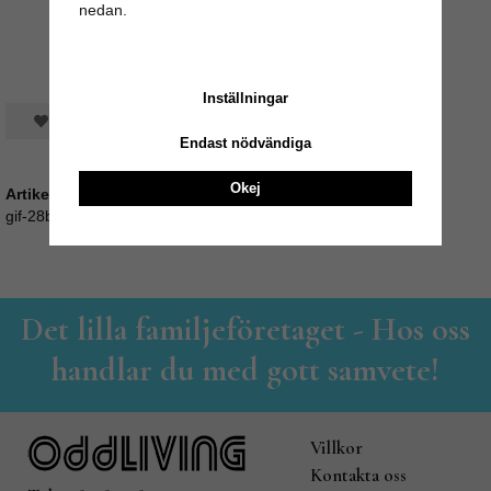
nedan.
Inställningar
Spara som favorit
Endast nödvändiga
Okej
Artikelnummer:
gif-28b
Det lilla familjeföretaget - Hos oss
handlar du med gott samvete!
Villkor
Kontakta oss