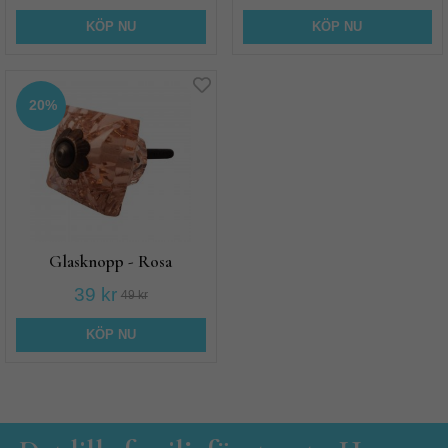
KÖP NU
KÖP NU
20%
Glasknopp - Rosa
39 kr
49 kr
KÖP NU