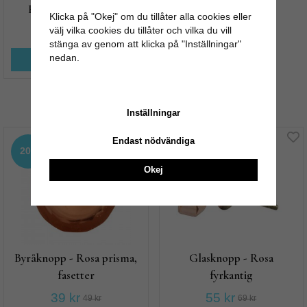
Förändra utseendet!
Klicka på "Okej" om du tillåter alla cookies eller
välj vilka cookies du tillåter och vilka du vill
15 kr
19 kr
stänga av genom att klicka på "Inställningar"
nedan.
KÖP NU
Andra köpte även
Inställningar
Endast nödvändiga
20%
20%
Okej
Byråknopp - Rosa prisma,
Glasknopp - Rosa
fasetter
fyrkantig
39 kr
55 kr
49 kr
69 kr