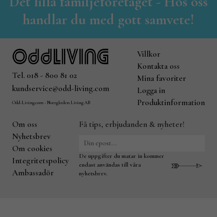
Det lilla familjeföretaget - Hos oss
handlar du med gott samvete!
Villkor
Kontakta oss
Tel. 018 - 800 81 02
Mina favoriter
kundservice@odd-living.com
Logga in
Produktinformation
Odd-Living.com - Norrgården Living AB
Om oss
Få tips, erbjudanden & nyheter!
Nyhetsbrev
Om cookies
De uppgifter du matar in kommer
Integritetspolicy
endast användas till våra
Ambassadör
nyhetsbrev.