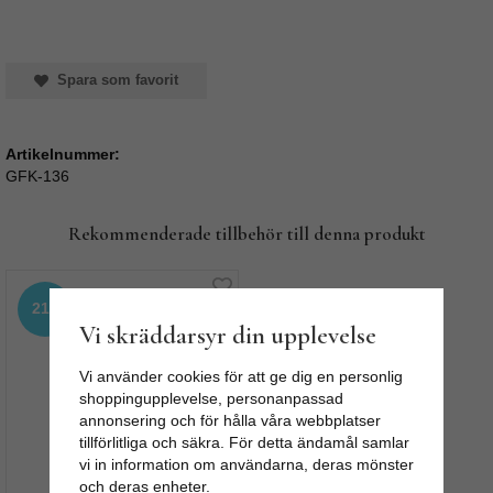
Spara som favorit
Artikelnummer:
GFK-136
Rekommenderade tillbehör till denna produkt
21%
Vi skräddarsyr din upplevelse
Vi använder cookies för att ge dig en personlig
shoppingupplevelse, personanpassad
annonsering och för hålla våra webbplatser
tillförlitliga och säkra. För detta ändamål samlar
vi in information om användarna, deras mönster
Knopp, tillbehör -
och deras enheter.