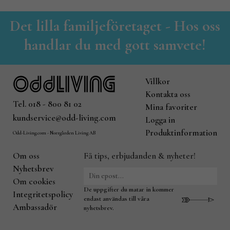
Det lilla familjeföretaget - Hos oss
handlar du med gott samvete!
Villkor
Kontakta oss
Tel. 018 - 800 81 02
Mina favoriter
kundservice@odd-living.com
Logga in
Produktinformation
Odd-Living.com - Norrgården Living AB
Om oss
Få tips, erbjudanden & nyheter!
Nyhetsbrev
Om cookies
De uppgifter du matar in kommer
Integritetspolicy
endast användas till våra
Ambassadör
nyhetsbrev.