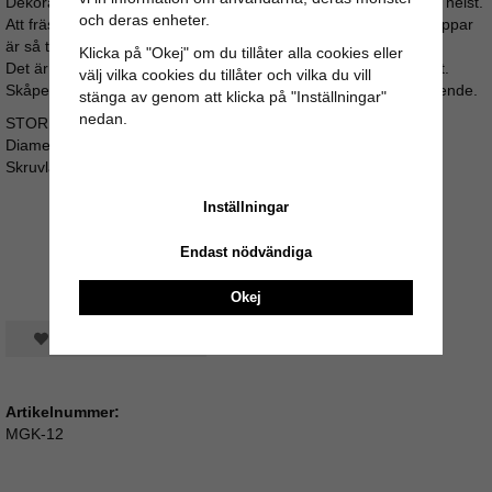
Dekorativ till både byrån, köksinredningen eller vilket skåp som helst.
och deras enheter.
Att fräsha upp sin byrå, köksluckor eller garderob med nya knoppar
är så tacksamt.
Klicka på "Okej" om du tillåter alla cookies eller
Det är enkelt, går fort, är billigt och ger oftast ett snyggt resultat.
välj vilka cookies du tillåter och vilka du vill
Skåpet eller byrån får en personlig prägel och ett helt nytt utseende.
stänga av genom att klicka på "Inställningar"
nedan.
STORLEK:
Diameter: 3cm
Skruvlängd ca 3,5cm (M4)
Inställningar
Endast nödvändiga
Okej
Spara som favorit
Artikelnummer:
MGK-12