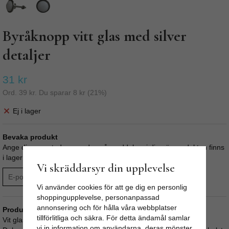
Byråknopp vitt glas med silver
detaljer
31 kr
Ord.
39 kr
. Du sparar
8 kr
(
21
%)
Ej i lager
Bevaka produkt
Ange din e-postadress nedan så meddelar vi dig när produkten finns
i lager! Din e-postadress sparas i upp till 180 dagar.
Vi skräddarsyr din upplevelse
BEVAKA
Vi använder cookies för att ge dig en personlig
shoppingupplevelse, personanpassad
annonsering och för hålla våra webbplatser
Produktbeskrivning:
tillförlitliga och säkra. För detta ändamål samlar
Vit glasknopp med silverfärgade metalldetaljer.
vi in information om användarna, deras mönster