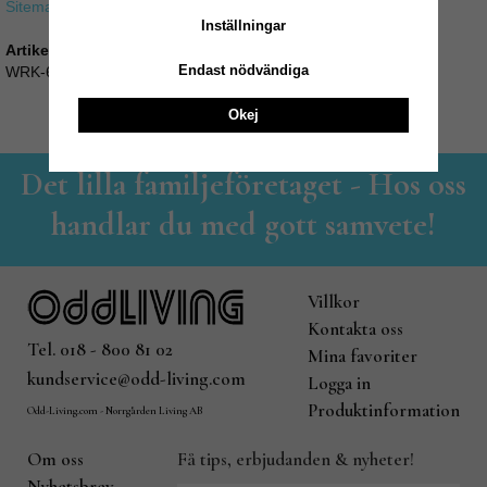
Sitemap »
Inställningar
Artikelnummer:
Endast nödvändiga
WRK-62
Okej
Det lilla familjeföretaget - Hos oss
handlar du med gott samvete!
Villkor
Kontakta oss
Tel. 018 - 800 81 02
Mina favoriter
kundservice@odd-living.com
Logga in
Produktinformation
Odd-Living.com - Norrgården Living AB
Om oss
Få tips, erbjudanden & nyheter!
Nyhetsbrev