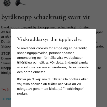
byråknopp schackrutig svart vit
Byråknopp - Elegant byråknopp med schackrutigt mönster.
Att fräsha upp sin byrå, köksluckor eller garderob med nya knoppar
är så tacksamt.
Vi skräddarsyr din upplevelse
Det är enkelt, går fort, är billigt och ger oftast ett snyggt resultat.
Skåpet eller byrån får en personlig prägel och ett helt nytt utseende.
Vi använder cookies för att ge dig en personlig
shoppingupplevelse, personanpassad
STORLEK:
annonsering och för hålla våra webbplatser
Diameter: 3,8cm
tillförlitliga och säkra. För detta ändamål samlar
Skruvlängd ca 3,5cm (M4)
vi in information om användarna, deras mönster
Knoppen är handgjord och därför kan ibland rutorna ligga med lite
och deras enheter.
förskjutning.
Klicka på "Okej" om du tillåter alla cookies eller
välj vilka cookies du tillåter och vilka du vill
stänga av genom att klicka på "Inställningar"
Tyvärr ingår inte denna produkt i vårt sortiment för tillfället.
nedan.
Till butikens startsida »