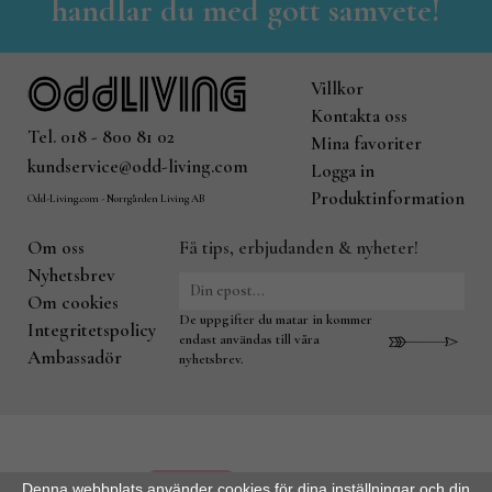
handlar du med gott samvete!
Villkor
Kontakta oss
Tel. 018 - 800 81 02
Mina favoriter
kundservice@odd-living.com
Logga in
Produktinformation
Odd-Living.com - Norrgården Living AB
Om oss
Få tips, erbjudanden & nyheter!
Nyhetsbrev
Om cookies
De uppgifter du matar in kommer
Integritetspolicy
endast användas till våra
Ambassadör
nyhetsbrev.
Denna webbplats använder cookies för dina inställningar och din