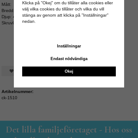
Klicka på "Okej" om du tillåter alla cookies eller
Mått:
välj vilka cookies du tillåter och vilka du vill
Bredd: 4cm
stänga av genom att klicka på "Inställningar"
Djup: 4cm
nedan.
Skruvlängd: ca 3cm (M4)
Inställningar
Endast nödvändiga
Spara som favorit
Okej
Artikelnummer:
ck-1510
Det lilla familjeföretaget - Hos oss