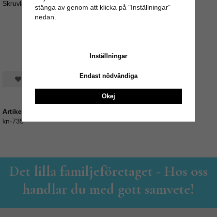
Skruvlängd ca 4cm (M4)
stänga av genom att klicka på "Inställningar"
nedan.
Inställningar
Endast nödvändiga
Spara som favorit
Okej
Artikelnummer:
kn-735
Det lilla familjeföretaget - Hos oss
handlar du med gott samvete!