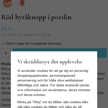
Röd byråknopp i porslin
23 kr
Ord.
29 kr
. Du sparar
6 kr
(
21
%)
Finns i lager för omgående leverans
LÄGG I VARUKORG
Vi skräddarsyr din upplevelse
Produktbeskrivning:
Röd porslinsknopp för byrån eller skåpluckan.
Vi använder cookies för att ge dig en personlig
Dekorativ till både byrån, köksinredningen eller vilket skåp som helst.
shoppingupplevelse, personanpassad
Att fräsha upp sin byrå, köksluckor eller garderob med nya knoppar
annonsering och för hålla våra webbplatser
är så tacksamt.
tillförlitliga och säkra. För detta ändamål samlar
Det är enkelt, går fort, är billigt och ger oftast ett snyggt resultat.
vi in information om användarna, deras mönster
Skåpet eller byrån får en personlig prägel och ett helt nytt utseende.
och deras enheter.
STORLEK:
Klicka på "Okej" om du tillåter alla cookies eller
Diameter: 4cm
välj vilka cookies du tillåter och vilka du vill