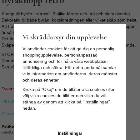
Byråknopp retro
Knopp till byrån i retrostil. 3 olika färger och trä och plast blandat.
Dekorativ till både byrån, köksinredningen eller vilket skåp som helst.
Att fräsha upp sin byrå, köksluckor eller garderob med nya knoppar
är så tacksamt.
Vi skräddarsyr din upplevelse
Det är enkelt, går fort, är billigt och ger oftast ett snyggt resultat.
Skåpet eller byrån får en personlig prägel och ett helt nytt utseende.
Vi använder cookies för att ge dig en personlig
STORLEK:
shoppingupplevelse, personanpassad
Diameter: 4cm
annonsering och för hålla våra webbplatser
Skruvlängd ca 4cm (M4)
tillförlitliga och säkra. För detta ändamål samlar
vi in information om användarna, deras mönster
och deras enheter.
Tyvärr ingår inte denna produkt i vårt sortiment för tillfället.
Klicka på "Okej" om du tillåter alla cookies eller
välj vilka cookies du tillåter och vilka du vill
Till butikens startsida »
stänga av genom att klicka på "Inställningar"
nedan.
Sitemap »
Artikelnummer:
kn927
Inställningar