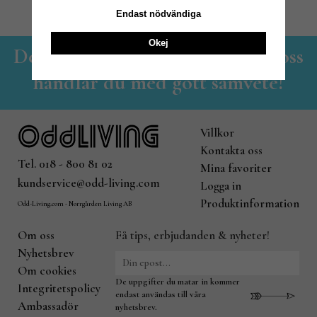
Endast nödvändiga
Okej
Det lilla familjeföretaget - Hos oss
handlar du med gott samvete!
Villkor
Kontakta oss
Tel. 018 - 800 81 02
Mina favoriter
kundservice@odd-living.com
Logga in
Produktinformation
Odd-Living.com - Norrgården Living AB
Om oss
Få tips, erbjudanden & nyheter!
Nyhetsbrev
Om cookies
De uppgifter du matar in kommer
Integritetspolicy
endast användas till våra
Ambassadör
nyhetsbrev.